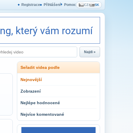
Registrace
Přihlášení
Pomoc
CZ
/
SK
Najdi »
Seřadit videa podle
Nejnovější
Zobrazení
Nejlépe hodnocené
Nejvíce komentované