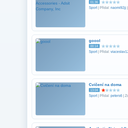
01:36
Sport
| Přidal:
naomi92jj
|
goool
00:14
Sport
| Přidal:
viaceslav
Cvičení na doma
13:04
Sport
| Přidal:
peters6
| Z