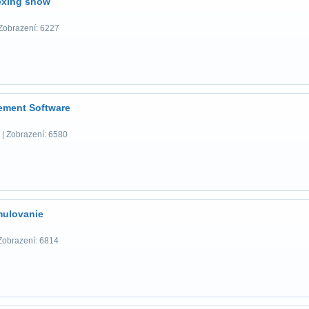
lexing show
Zobrazení: 6227
ement Software
| Zobrazení: 6580
mulovanie
Zobrazení: 6814