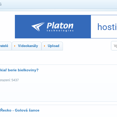
lů
atelé
Videokanály
Upload
kiaľ berie bielkoviny?
brazení: 5437
 Řecko - Golová šance