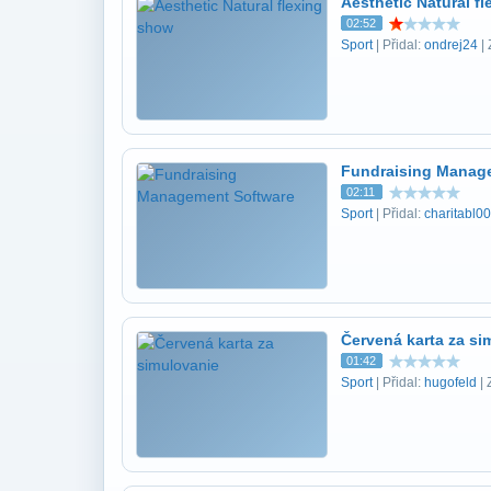
Aesthetic Natural f
02:52
Sport
| Přidal:
ondrej24
| 
Fundraising Manag
02:11
Sport
| Přidal:
charitabl00
Červená karta za si
01:42
Sport
| Přidal:
hugofeld
| 