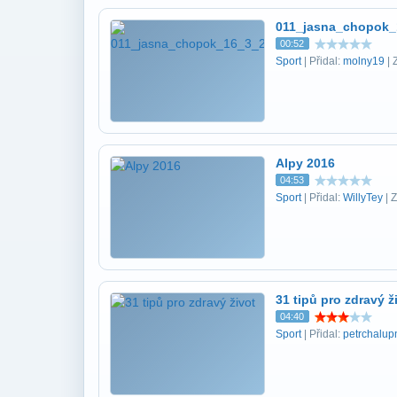
011_jasna_chopok
00:52
Sport
| Přidal:
molny19
| 
Alpy 2016
04:53
Sport
| Přidal:
WillyTey
| 
31 tipů pro zdravý ž
04:40
Sport
| Přidal:
petrchalup