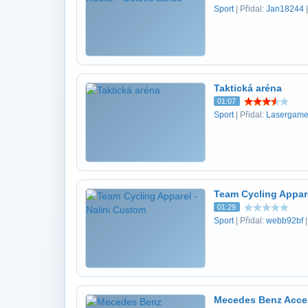
Sport
| Přidal:
Jan18244
|
Taktická aréna
01:07
Sport
| Přidal:
Lasergame
Team Cycling Appare
01:29
Sport
| Přidal:
webb92bf
|
Mecedes Benz Acces