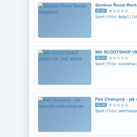
Seminar Room Rent
02:25
Sport
| Přidal:
fgdgr1
| Zo
98# SCOOTSHOP VI
00:18
Sport
| Přidal:
scootshop
Petr Chalupný - jak 
02:28
Sport
| Přidal:
petrchalup