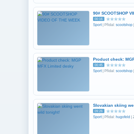
90# SCOOTSHOP VI
00:16
Sport
| Přidal:
scootshop
Product check: MGP
00:45
Sport
| Přidal:
scootshop
Slovakian skiing we
09:26
Sport
| Přidal:
hugofeld
| 