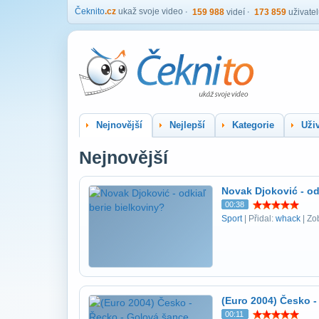
Čeknito
.cz
ukaž svoje video
159 988
videí
173 859
uživate
Nejnovější
Nejlepší
Kategorie
Uživ
Nejnovější
Novak Djoković - od
00:38
Sport
| Přidal:
whack
| Zo
(Euro 2004) Česko -
00:11