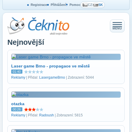
Registrace
Přihlášení
Pomoc
CZ
/
SK
MENU
Nejnovější
Laser game Brno - propagace ve městě
01:40
Reklamy
| Přidal:
LasergameBrno
| Zobrazení: 5044
otazka
00:26
Reklamy
| Přidal:
Radoush
| Zobrazení: 5815