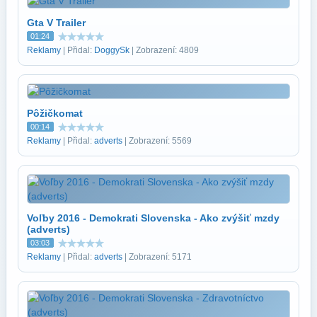
Gta V Trailer
01:24
Reklamy
| Přidal:
DoggySk
| Zobrazení: 4809
Pôžičkomat
00:14
Reklamy
| Přidal:
adverts
| Zobrazení: 5569
Voľby 2016 - Demokrati Slovenska - Ako zvýšiť mzdy
(adverts)
03:03
Reklamy
| Přidal:
adverts
| Zobrazení: 5171