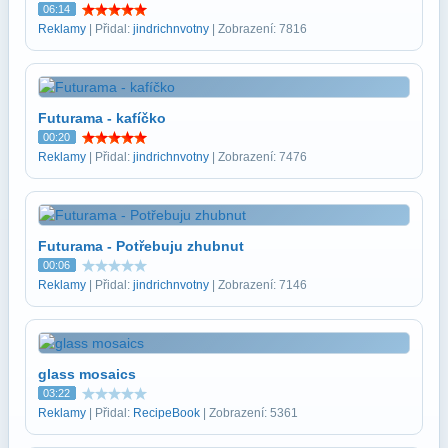
06:14
Reklamy
| Přidal:
jindrichnvotny
| Zobrazení: 7816
Futurama - kafíčko
00:20
Reklamy
| Přidal:
jindrichnvotny
| Zobrazení: 7476
Futurama - Potřebuju zhubnut
00:06
Reklamy
| Přidal:
jindrichnvotny
| Zobrazení: 7146
glass mosaics
03:22
Reklamy
| Přidal:
RecipeBook
| Zobrazení: 5361