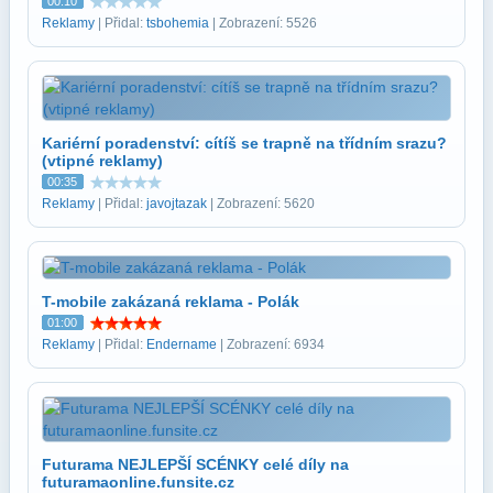
00:10
Reklamy
| Přidal:
tsbohemia
| Zobrazení: 5526
Kariérní poradenství: cítíš se trapně na třídním srazu?
(vtipné reklamy)
00:35
Reklamy
| Přidal:
javojtazak
| Zobrazení: 5620
T-mobile zakázaná reklama - Polák
01:00
Reklamy
| Přidal:
Endername
| Zobrazení: 6934
Futurama NEJLEPŠÍ SCÉNKY celé díly na
futuramaonline.funsite.cz