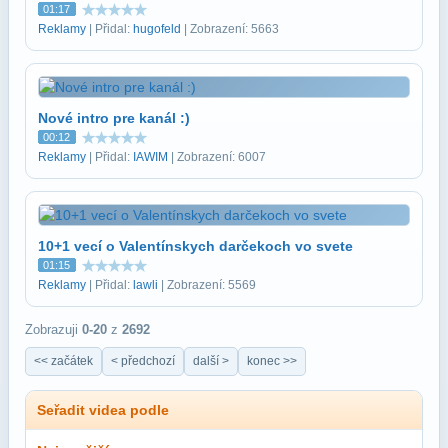
01:17
Reklamy
| Přidal:
hugofeld
| Zobrazení: 5663
Nové intro pre kanál :)
00:12
Reklamy
| Přidal:
IAWIM
| Zobrazení: 6007
10+1 vecí o Valentínskych darčekoch vo svete
01:15
Reklamy
| Přidal:
lawli
| Zobrazení: 5569
Zobrazuji
0-20
z
2692
<< začátek
< předchozí
další >
konec >>
Seřadit videa podle