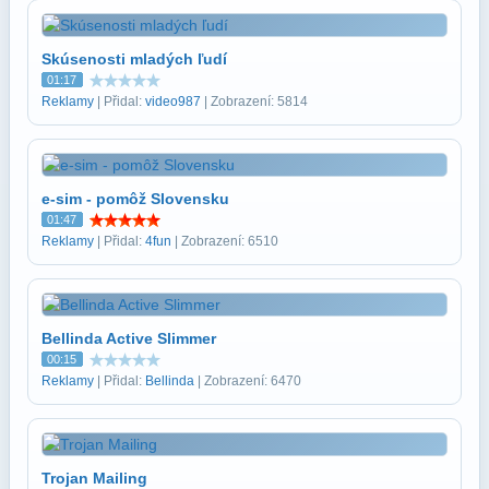
Skúsenosti mladých ľudí
01:17
Reklamy
| Přidal:
video987
| Zobrazení: 5814
e-sim - pomôž Slovensku
01:47
Reklamy
| Přidal:
4fun
| Zobrazení: 6510
Bellinda Active Slimmer
00:15
Reklamy
| Přidal:
Bellinda
| Zobrazení: 6470
Trojan Mailing