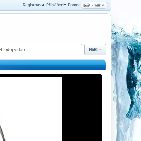
Registrace
Přihlášení
Pomoc
CZ
/
SK
Najdi »