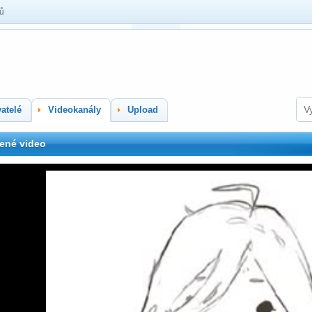
lů
atelé
Videokanály
Upload
ené video