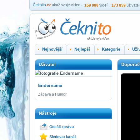
Čeknito
.cz
ukaž svoje video
159 988
videí
173 859
uživate
Nejnovější
Nejlepší
Kategorie
Uživ
Uživatel
Doporuč
Endername
Zábava a Humor
Nástroje
Odešli zprávu
Sledovat kanál