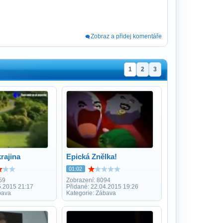
Zobraz a přidej komentáře
1
2
3
rajina
Epická Znělka!
01:02
59
Zobrazení: 8094
5.2015 21:17
Přidané: 22.04.2015 19:26
bava
Kategorie: Zábava