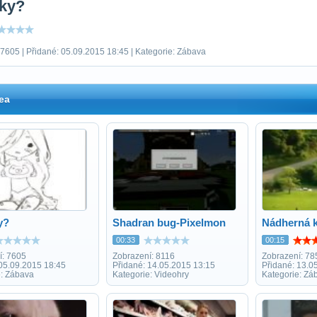
ky?
 7605 | Přidané: 05.09.2015 18:45 | Kategorie: Zábava
ea
y?
Shadran bug-Pixelmon
Nádherná k
00:33
00:15
í: 7605
Zobrazení: 8116
Zobrazení: 78
 05.09.2015 18:45
Přidané: 14.05.2015 13:15
Přidané: 13.0
e: Zábava
Kategorie: Videohry
Kategorie: Zá