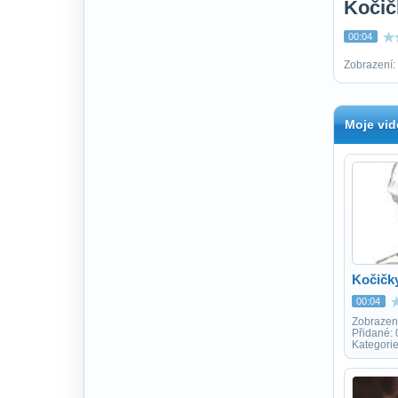
Kočič
00:04
Zobrazení:
Moje vid
Kočičk
00:04
Zobrazen
Přidané:
Kategori