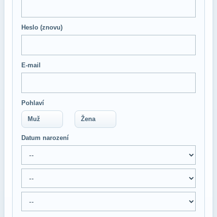
Heslo (znovu)
E-mail
Pohlaví
Muž
Žena
Datum narození