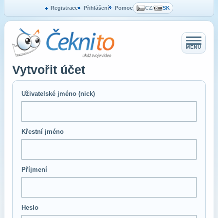
Registrace
Přihlášení
Pomoc
CZ
/
SK
MENU
Vytvořit účet
Uživatelské jméno (nick)
Křestní jméno
Příjmení
Heslo