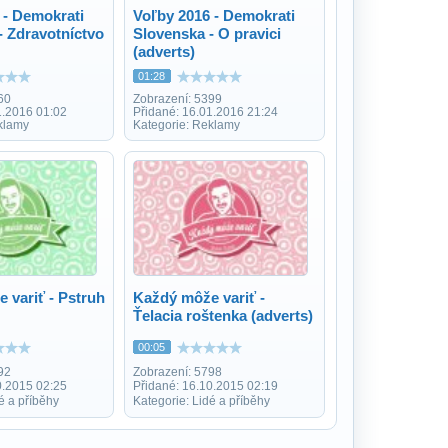
 - Demokrati
Voľby 2016 - Demokrati
- Zdravotníctvo
Slovenska - O pravici
(adverts)
01:28
60
Zobrazení: 5399
1.2016 01:02
Přidané: 16.01.2016 21:24
klamy
Kategorie: Reklamy
 variť - Pstruh
Každý môže variť -
Ťelacia roštenka (adverts)
00:05
92
Zobrazení: 5798
0.2015 02:25
Přidané: 16.10.2015 02:19
é a příběhy
Kategorie: Lidé a příběhy