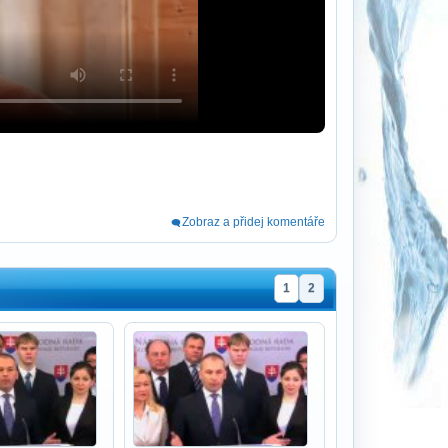
Zobraz a přidej komentáře
1
2