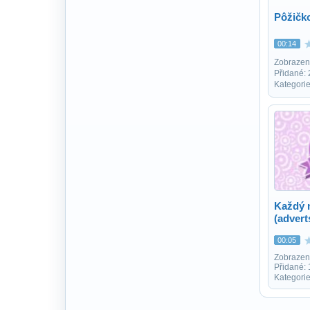
Pôžičk
00:14
Zobrazen
Přidané: 
Kategori
Každý m
(advert
00:05
Zobrazen
Přidané:
Kategorie