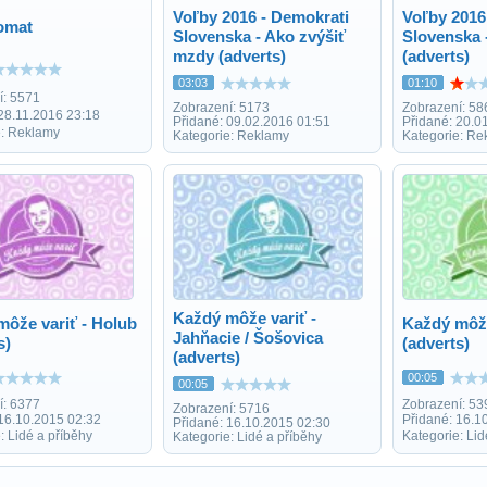
Voľby 2016 - Demokrati
Voľby 2016
omat
Slovenska - Ako zvýšiť
Slovenska 
mzdy (adverts)
(adverts)
03:03
01:10
í: 5571
Zobrazení: 5173
Zobrazení: 58
28.11.2016 23:18
Přidané: 09.02.2016 01:51
Přidané: 20.0
e: Reklamy
Kategorie: Reklamy
Kategorie: Re
Každý môže variť -
ôže variť - Holub
Každý môže
Jahňacie / Šošovica
s)
(adverts)
(adverts)
00:05
00:05
í: 6377
Zobrazení: 53
Zobrazení: 5716
 16.10.2015 02:32
Přidané: 16.1
Přidané: 16.10.2015 02:30
: Lidé a příběhy
Kategorie: Lid
Kategorie: Lidé a příběhy