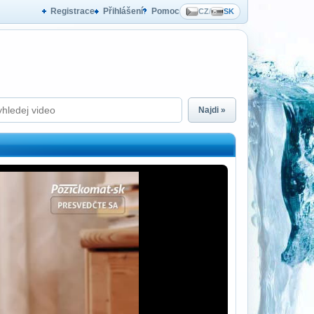
Registrace
Přihlášení
Pomoc
CZ
/
SK
Najdi »