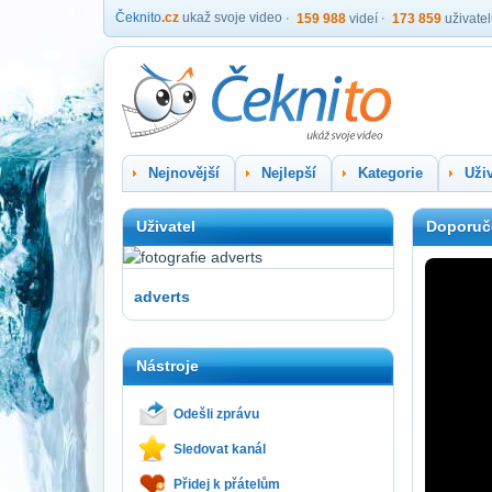
Čeknito
.cz
ukaž svoje video
159 988
videí
173 859
uživate
Nejnovější
Nejlepší
Kategorie
Uživ
Uživatel
Doporuč
adverts
Nástroje
Odešli zprávu
Sledovat kanál
Přidej k přátelům