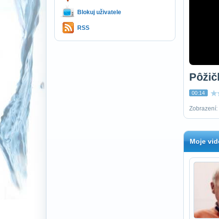
Blokuj uživatele
RSS
Pôžič
00:14
Zobrazení:
Moje vid