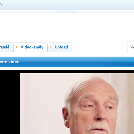
lů
atelé
Videokanály
Upload
ené video