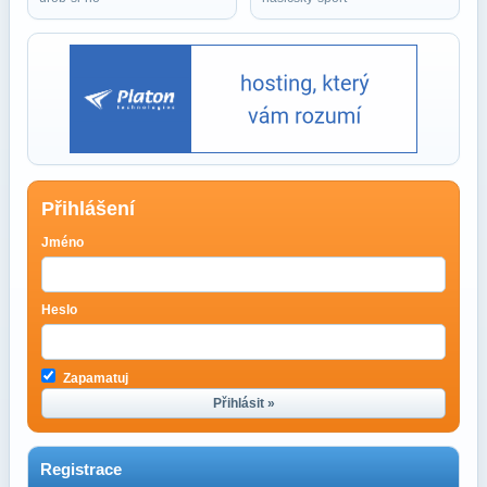
Přihlášení
Jméno
Heslo
Zapamatuj
Přihlásit »
Registrace