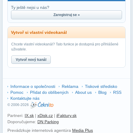
Ty ještě nejsi u nás?
Zaregistruj se »
Vytvoř si vlastní videokanál
Chcete vlastní videokanál? Tato funkce je dostupná pro přihlášené
uživatele.
Vytvoř nový kanál
Informace o společnosti
Reklama
Tiskové středisko
Pomoc
Přidat do oblíbených
About us
Blog
RSS
Kontaktujte nás
© 2006-2026
Partneri:
IX.sk
|
xDisk.cz
|
iFaktury.sk
Doporučujeme:
DN Parking
Prevádzkuje internetová agentúra
Media Plus