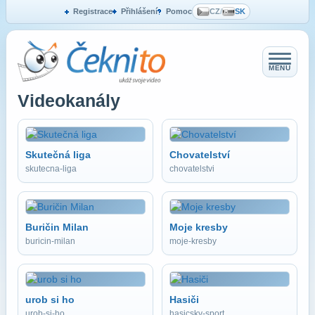
Registrace
Přihlášení
Pomoc
CZ
/
SK
MENU
Videokanály
Skutečná liga
Chovatelství
skutecna-liga
chovatelstvi
Buričin Milan
Moje kresby
buricin-milan
moje-kresby
urob si ho
Hasiči
urob-si-ho
hasicsky-sport