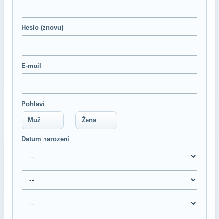
Heslo (znovu)
E-mail
Pohlaví
Muž
Žena
Datum narození