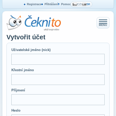
Registrace
Přihlášení
Pomoc
CZ
/
SK
MENU
Vytvořit účet
Uživatelské jméno (nick)
Křestní jméno
Příjmení
Heslo