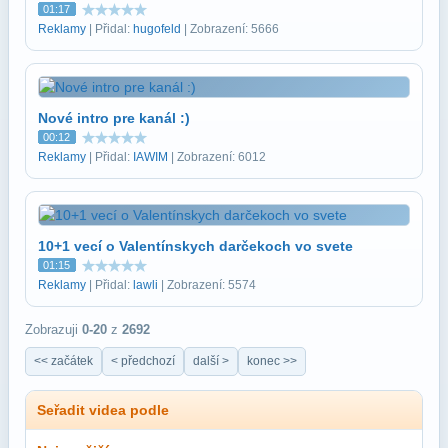
01:17
Reklamy
| Přidal:
hugofeld
| Zobrazení: 5666
Nové intro pre kanál :)
00:12
Reklamy
| Přidal:
IAWIM
| Zobrazení: 6012
10+1 vecí o Valentínskych darčekoch vo svete
01:15
Reklamy
| Přidal:
lawli
| Zobrazení: 5574
Zobrazuji
0-20
z
2692
<< začátek
< předchozí
další >
konec >>
Seřadit videa podle