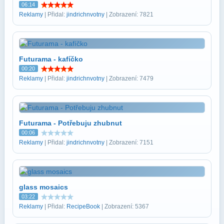
06:14
Reklamy
| Přidal:
jindrichnvotny
| Zobrazení: 7821
Futurama - kafíčko
00:20
Reklamy
| Přidal:
jindrichnvotny
| Zobrazení: 7479
Futurama - Potřebuju zhubnut
00:06
Reklamy
| Přidal:
jindrichnvotny
| Zobrazení: 7151
glass mosaics
03:22
Reklamy
| Přidal:
RecipeBook
| Zobrazení: 5367