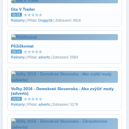
Gta V Trailer
01:24
Reklamy
| Přidal:
DoggySk
| Zobrazení: 4816
Pôžičkomat
00:14
Reklamy
| Přidal:
adverts
| Zobrazení: 5583
Voľby 2016 - Demokrati Slovenska - Ako zvýšiť mzdy
(adverts)
03:03
Reklamy
| Přidal:
adverts
| Zobrazení: 5179