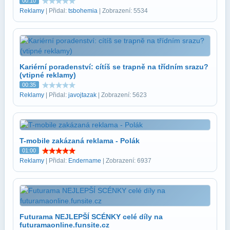
00:10
Reklamy
| Přidal:
tsbohemia
| Zobrazení: 5534
Kariérní poradenství: cítíš se trapně na třídním srazu?
(vtipné reklamy)
00:35
Reklamy
| Přidal:
javojtazak
| Zobrazení: 5623
T-mobile zakázaná reklama - Polák
01:00
Reklamy
| Přidal:
Endername
| Zobrazení: 6937
Futurama NEJLEPŠÍ SCÉNKY celé díly na
futuramaonline.funsite.cz