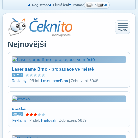
Registrace
Přihlášení
Pomoc
CZ
/
SK
MENU
Nejnovější
Laser game Brno - propagace ve městě
01:40
Reklamy
| Přidal:
LasergameBrno
| Zobrazení: 5048
otazka
00:26
Reklamy
| Přidal:
Radoush
| Zobrazení: 5819