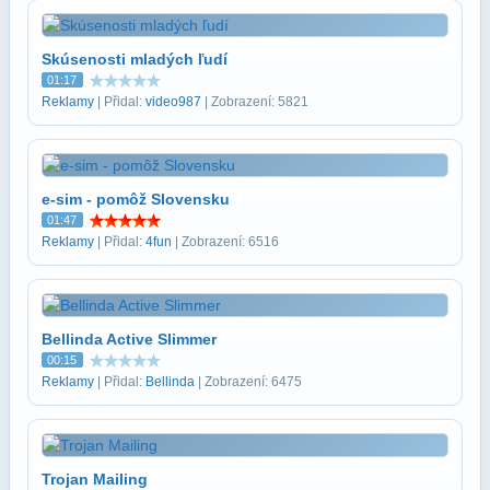
Skúsenosti mladých ľudí
01:17
Reklamy
| Přidal:
video987
| Zobrazení: 5821
e-sim - pomôž Slovensku
01:47
Reklamy
| Přidal:
4fun
| Zobrazení: 6516
Bellinda Active Slimmer
00:15
Reklamy
| Přidal:
Bellinda
| Zobrazení: 6475
Trojan Mailing