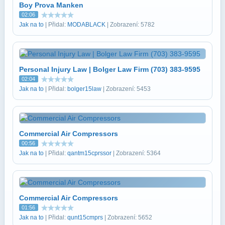
Boy Prova Manken
02:06
Jak na to
| Přidal:
MODABLACK
| Zobrazení: 5782
Personal Injury Law | Bolger Law Firm (703) 383-9595
02:04
Jak na to
| Přidal:
bolger15law
| Zobrazení: 5453
Commercial Air Compressors
00:56
Jak na to
| Přidal:
qantm15cprssor
| Zobrazení: 5364
Commercial Air Compressors
01:56
Jak na to
| Přidal:
qunt15cmprs
| Zobrazení: 5652