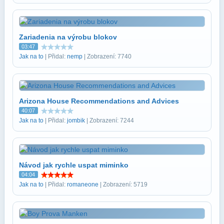
Zariadenia na výrobu blokov
03:47
Jak na to
| Přidal:
nemp
| Zobrazení: 7740
Arizona House Recommendations and Advices
40:07
Jak na to
| Přidal:
jombik
| Zobrazení: 7244
Návod jak rychle uspat miminko
04:04
Jak na to
| Přidal:
romaneone
| Zobrazení: 5719