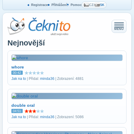
Registrace
Přihlášení
Pomoc
CZ
/
SK
MENU
Nejnovější
whore
00:42
Jak na to
| Přidal:
minda36
| Zobrazení: 4881
double oral
04:51
Jak na to
| Přidal:
minda36
| Zobrazení: 5086