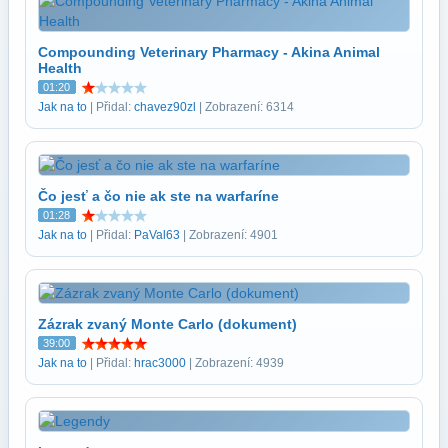
Compounding Veterinary Pharmacy - Akina Animal
Health
01:20
Jak na to
| Přidal:
chavez90zl
| Zobrazení: 6314
Čo jesť a čo nie ak ste na warfaríne
01:28
Jak na to
| Přidal:
PaVal63
| Zobrazení: 4901
Zázrak zvaný Monte Carlo (dokument)
39:00
Jak na to
| Přidal:
hrac3000
| Zobrazení: 4939