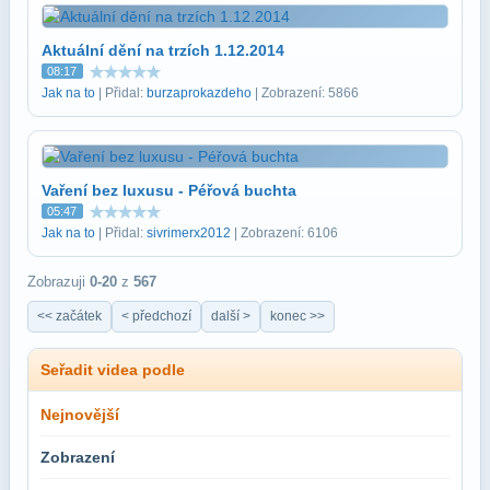
Aktuální dění na trzích 1.12.2014
08:17
Jak na to
| Přidal:
burzaprokazdeho
| Zobrazení: 5866
Vaření bez luxusu - Péřová buchta
05:47
Jak na to
| Přidal:
sivrimerx2012
| Zobrazení: 6106
Zobrazuji
0-20
z
567
<< začátek
< předchozí
další >
konec >>
Seřadit videa podle
Nejnovější
Zobrazení