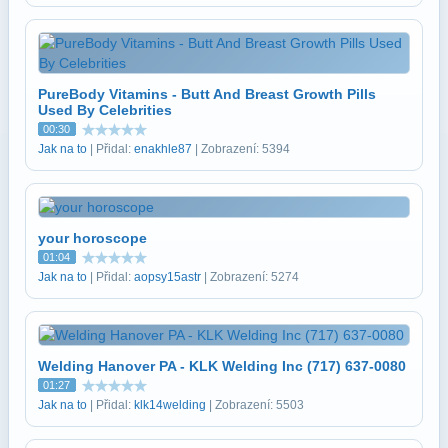
PureBody Vitamins - Butt And Breast Growth Pills
Used By Celebrities
00:30
Jak na to
| Přidal:
enakhle87
| Zobrazení: 5394
your horoscope
01:04
Jak na to
| Přidal:
aopsy15astr
| Zobrazení: 5274
Welding Hanover PA - KLK Welding Inc (717) 637-0080
01:27
Jak na to
| Přidal:
klk14welding
| Zobrazení: 5503