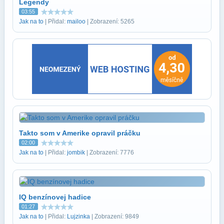
Legendy
03:55
Jak na to
| Přidal:
mailoo
| Zobrazení: 5265
Takto som v Amerike opravil práčku
02:00
Jak na to
| Přidal:
jombik
| Zobrazení: 7776
IQ benzínovej hadice
01:27
Jak na to
| Přidal:
Lujzinka
| Zobrazení: 9849