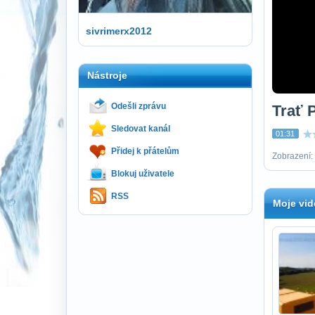
sivrimerx2012
Nástroje
Odešli zprávu
Trať 
Sledovat kanál
01:31
Přidej k přátelům
Zobrazení: 
Blokuj uživatele
RSS
Moje vid