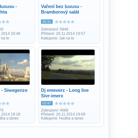
luxusu -
Vaření bez luxusu -
hta
Bramborový salát
05:31
00
Zobrazení: 5846
1.2014 20:48
Přidané: 20.11.2014 19:57
 na to
Kategorie: Jak na to
 - Siwegenze
Dj emeverz - Long live
Sivr-imerx
03:47
79
Zobrazení: 4066
1.2014 19:18
Přidané: 20.11.2014 19:09
dba a tanec
Kategorie: Hudba a tanec