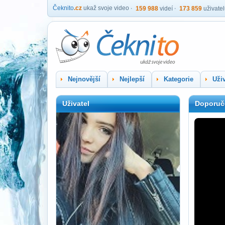
Čeknito
.cz
ukaž svoje video
159 988
videí
173 859
uživate
Nejnovější
Nejlepší
Kategorie
Uživ
Uživatel
Doporuč