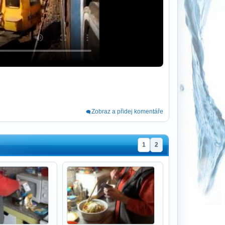
Zobraz a přidej komentáře
1
2