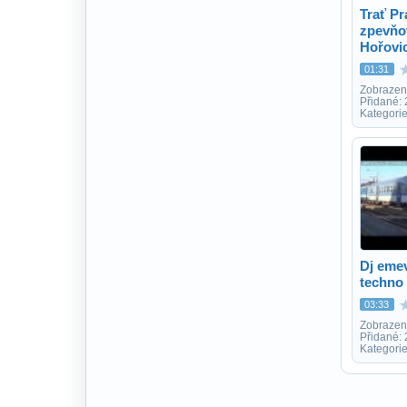
Trať Pr
zpevňo
Hořovi
01:31
Zobrazen
Přidané:
Kategorie
Dj emev
techno
03:33
Zobrazen
Přidané: 
Kategori