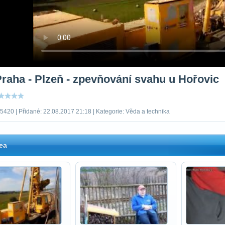
Praha - Plzeň - zpevňování svahu u Hořovic
5420 | Přidané: 22.08.2017 21:18 | Kategorie: Věda a technika
ea