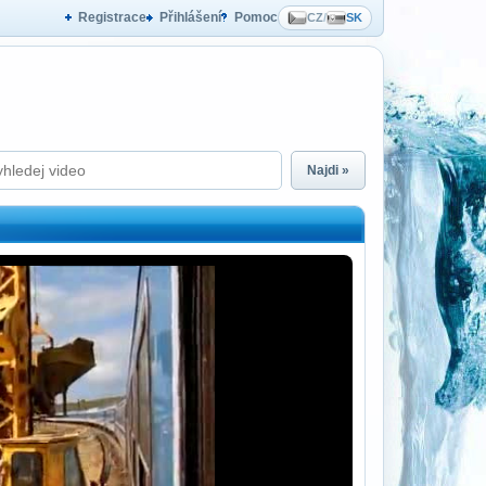
Registrace
Přihlášení
Pomoc
CZ
/
SK
Najdi »