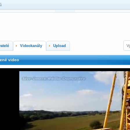
lů
atelé
Videokanály
Upload
ené video