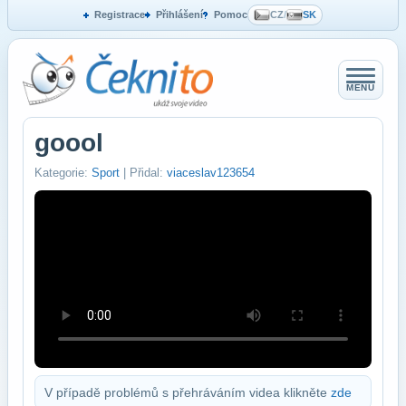
Registrace
Přihlášení
Pomoc
CZ
/
SK
MENU
goool
Kategorie:
Sport
| Přidal:
viaceslav123654
V případě problémů s přehráváním videa klikněte
zde