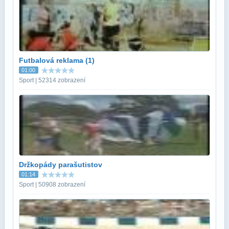
Futbalová reklama (1)
01:00
Sport | 52314 zobrazení
Držkopády parašutistov
01:14
Sport | 50908 zobrazení