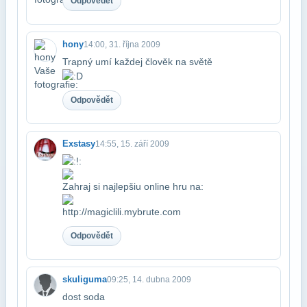
Odpovědět
hony
14:00, 31. října 2009
Trapný umí každej člověk na světě
Odpovědět
Exstasy
14:55, 15. září 2009
Zahraj si najlepšiu online hru na:
http://magiclili.mybrute.com
Odpovědět
skuliguma
09:25, 14. dubna 2009
dost soda