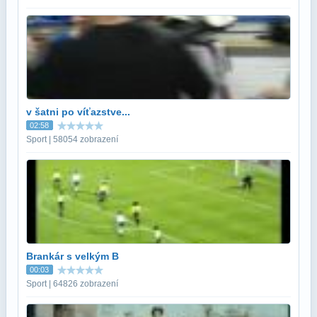
v šatni po víťazstve...
02:58
Sport | 58054 zobrazení
Brankár s velkým B
00:03
Sport | 64826 zobrazení