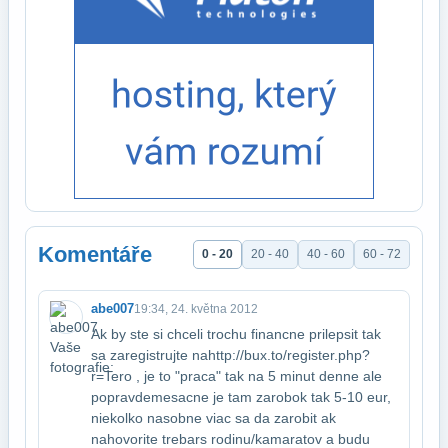
Komentáře
0 - 20
20 - 40
40 - 60
60 - 72
abe007
19:34, 24. května 2012
Ak by ste si chceli trochu financne prilepsit tak
sa zaregistrujte na​http://bux.to/register.php?
r=Tero , je to "praca" tak na 5 minut denne ale
popravde​mesacne je tam zarobok tak 5-10 eur,
niekolko nasobne viac sa da zarobit ak​
nahovorite trebars rodinu/kamaratov a budu