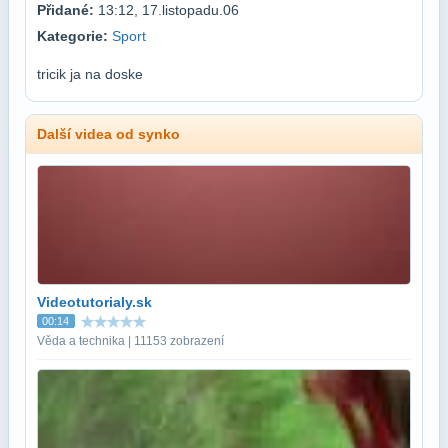
Přidané:
13:12, 17.listopadu.06
Kategorie:
Sport
tricik ja na doske
Další videa od synko
Videotutorialy.sk
00:14
Věda a technika | 11153 zobrazení