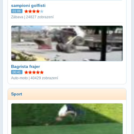
sampioni golfisti
01:06
Zábava | 24827 zobrazení
Bagrista frajer
00:41
Auto-moto | 40429 zobrazení
Sport