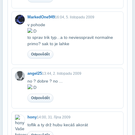
MarkedOne949
16:04, 5. listopadu 2009
v pohode
to sprav trik typ...a to nevies​spravit normalne
primo? sak to je lahke
Odpovědět
angel25
13:44, 2. listopadu 2009
no ? dobre ? no ...
Odpovědět
hony
14:00, 31. října 2009
toflik a ty drž hubu kecáš akorát