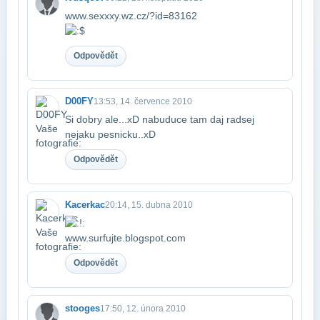
www.sexxxy.wz.cz/?id=83162
Odpovědět
D00FY
13:53, 14. července 2010
Si dobry ale...xD nabuduce tam daj radsej
nejaku pesnicku..xD
Odpovědět
Kacerkac
20:14, 15. dubna 2010
www.surfujte.blogspot.com
Odpovědět
stooges
17:50, 12. února 2010