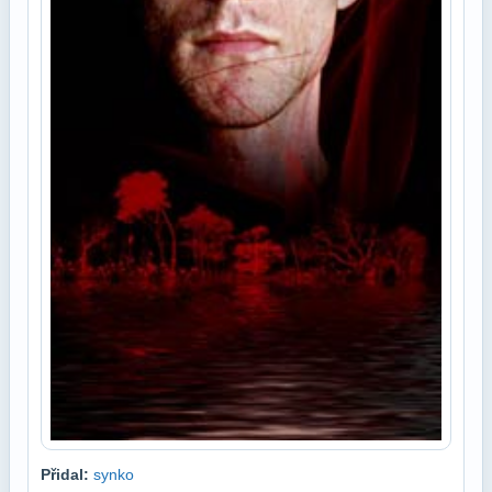
Přidal:
synko