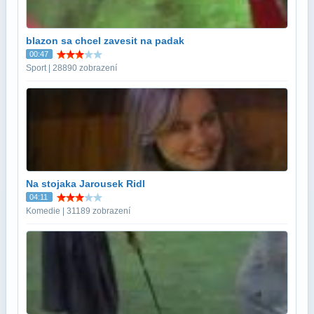
blazon sa chcel zavesit na padak
00:47
Sport | 28890 zobrazení
Na stojaka Jarousek Ridl
04:11
Komedie | 31189 zobrazení