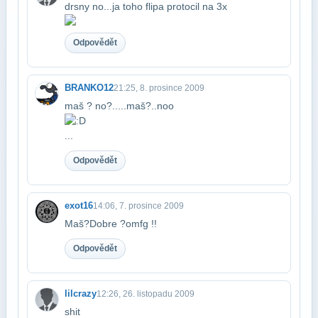
drsny no...ja toho flipa protocil na 3x
Odpovědět
BRANKO12
21:25, 8. prosince 2009
maš ? no?.....maš?..noo
...
Odpovědět
exot16
14:06, 7. prosince 2009
Maš?Dobre ?omfg !!
Odpovědět
lilcrazy
12:26, 26. listopadu 2009
shit