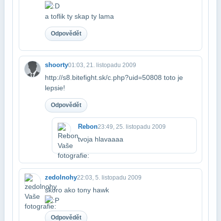
a toflik ty skap ty lama
Odpovědět
shoorty
01:03, 21. listopadu 2009
http://s8.bitefight.sk/c.php?uid=50808 toto je
lepsie!
Odpovědět
Rebon
23:49, 25. listopadu 2009
tvoja hlavaaaa
zedolnohy
22:03, 5. listopadu 2009
skoro ako tony hawk
Odpovědět