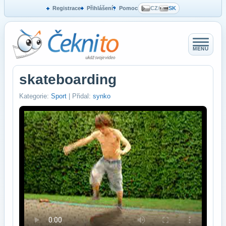
Registrace
Přihlášení
Pomoc
CZ
/
SK
MENU
skateboarding
Kategorie:
Sport
| Přidal:
synko