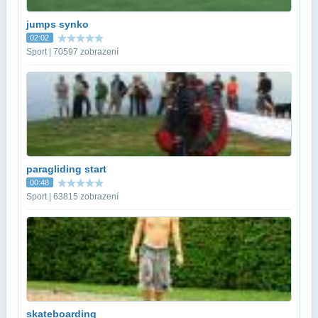
jumps synko
02:02
Sport | 70597 zobrazení
paragliding start
00:48
Sport | 63815 zobrazení
skateboarding