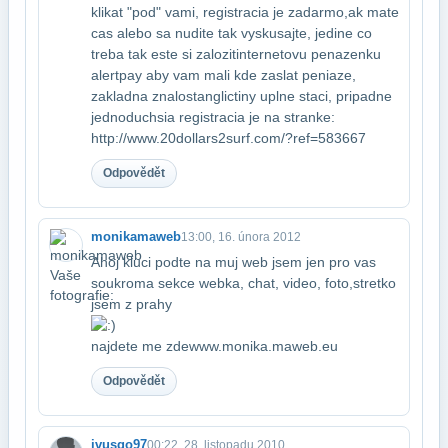
klikat "pod" vami, registracia je zadarmo,​ak mate
cas alebo sa nudite tak vyskusajte, jedine co
treba tak este si zalozit​internetovu penazenku
alertpay aby vam mali kde zaslat peniaze,
zakladna znalost​anglictiny uplne staci, pripadne
jednoduchsia registracia je na stranke:​
http://www.20dollars2surf.com/?ref=583667
Odpovědět
monikamaweb
13:00, 16. února 2012
Ahoj kluci podte na muj web jsem jen pro vas
soukroma sekce webka, chat, video, foto,​stretko
jsem z prahy
najdete me zde​www.monika.maweb.eu
Odpovědět
ivusqo97
00:22, 28. listopadu 2010