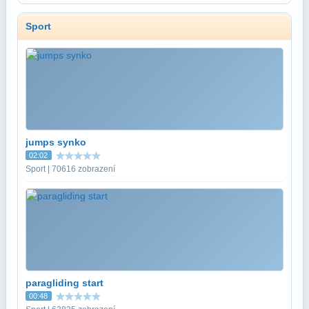
Sport
jumps synko
02:02
Sport | 70616 zobrazení
paragliding start
00:48