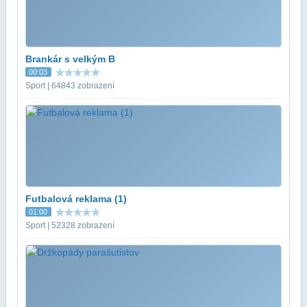
Brankár s velkým B
00:03
Sport | 64843 zobrazení
Futbalová reklama (1)
01:00
Sport | 52328 zobrazení