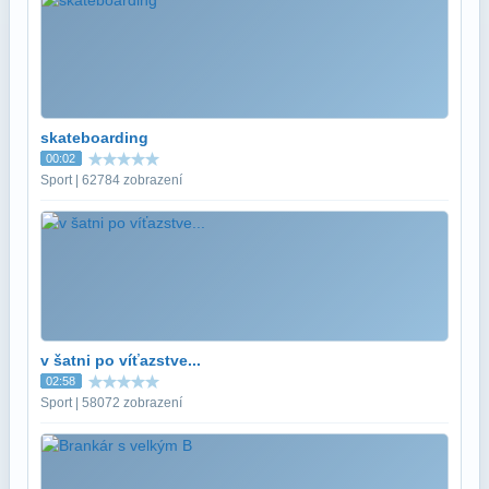
skateboarding
00:02
Sport | 62784 zobrazení
v šatni po víťazstve...
02:58
Sport | 58072 zobrazení