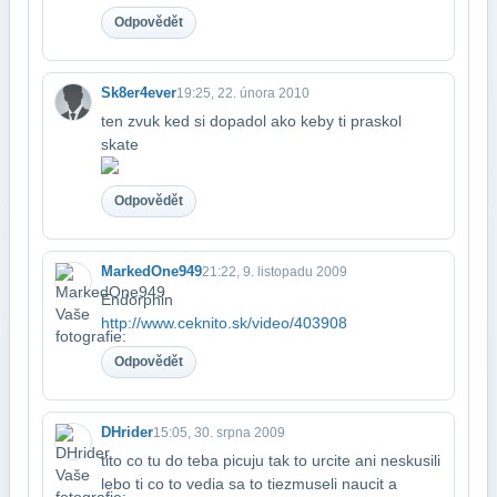
Odpovědět
Sk8er4ever
19:25, 22. února 2010
ten zvuk ked si dopadol ako keby ti praskol
skate
Odpovědět
MarkedOne949
21:22, 9. listopadu 2009
Endorphin
http://www.ceknito.sk/video/403908
Odpovědět
DHrider
15:05, 30. srpna 2009
tito co tu do teba picuju tak to urcite ani neskusili
lebo ti co to vedia sa to tiez​museli naucit a