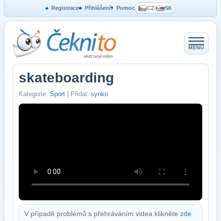
Registrace
Přihlášení
Pomoc
CZ
/
SK
MENU
skateboarding
Kategorie:
Sport
| Přidal:
synko
V případě problémů s přehráváním videa klikněte
zde