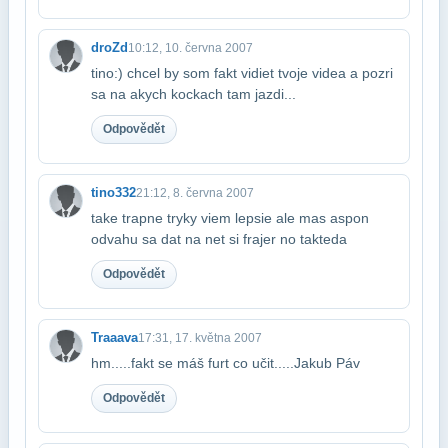
droZd
10:12, 10. června 2007
tino:) chcel by som fakt vidiet tvoje videa a pozri
sa na akych kockach tam jazdi...
Odpovědět
tino332
21:12, 8. června 2007
take trapne tryky viem lepsie ale mas aspon
odvahu sa dat na net si frajer no tak​teda
Odpovědět
Traaava
17:31, 17. května 2007
hm.....fakt se máš furt co učit.....Jakub Páv
Odpovědět