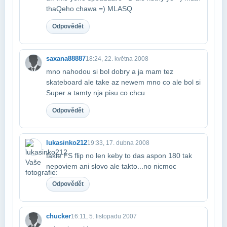
thaQeho chawa =) MLASQ
Odpovědět
saxana88887
18:24, 22. května 2008
mno nahodou si bol dobry a ja mam tez
skateboard ale take az newem mno co ale bol si​
Super a tamty nja pisu co chcu
Odpovědět
lukasinko212
19:33, 17. dubna 2008
fakie FS flip no len keby to das aspon 180 tak
nepoviem ani slovo ale takto...no nic​moc
Odpovědět
chucker
16:11, 5. listopadu 2007