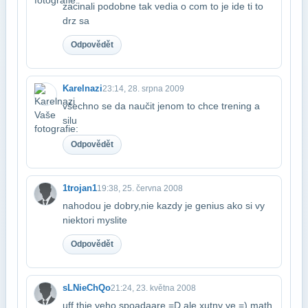
zacinali podobne tak vedia o com to je ide ti to
drz sa
Odpovědět
Karelnazi
23:14, 28. srpna 2009
všechno se da naučit jenom to chce trening a
silu
Odpovědět
1trojan1
19:38, 25. června 2008
nahodou je dobry,nie kazdy je genius ako si vy
niektori myslite
Odpovědět
sLNieChQo
21:24, 23. května 2008
uff thie yeho spoadaare =D ale xutny ye =) math