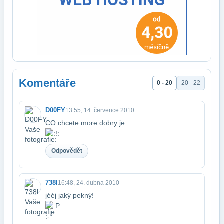
Komentáře
0 - 20
20 - 22
D00FY
13:55, 14. července 2010
CO chcete more dobry je
Odpovědět
738l
16:48, 24. dubna 2010
jééj jaký pekný!
:-*