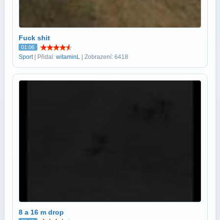
Fuck shit
01:06
Sport
| Přidal:
witaminL
| Zobrazení: 6418
8 a 16 m drop