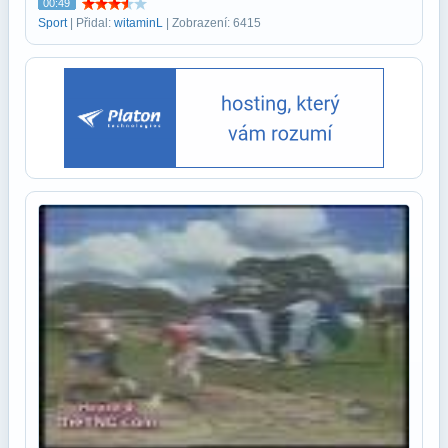
00:49
Sport
| Přidal:
witaminL
| Zobrazení: 6415