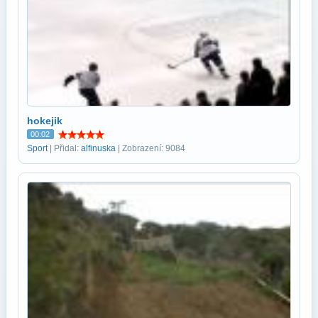
hokejik
00:02
Sport
| Přidal:
alfinuska
| Zobrazení: 9084