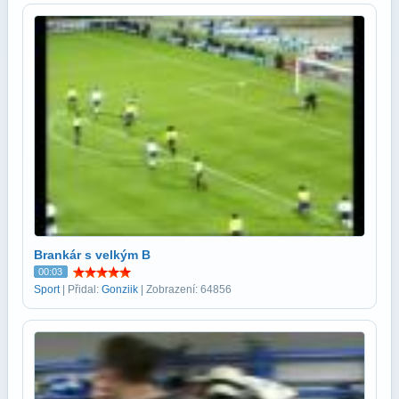
Brankár s velkým B
00:03
Sport
| Přidal:
Gonziik
| Zobrazení: 64856