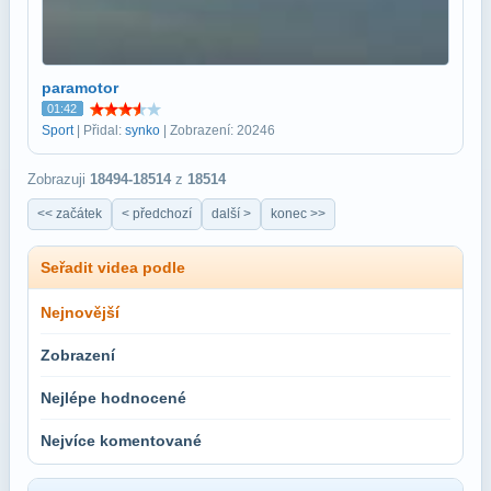
paramotor
01:42
Sport
| Přidal:
synko
| Zobrazení: 20246
Zobrazuji
18494-18514
z
18514
<< začátek
< předchozí
další >
konec >>
Seřadit videa podle
Nejnovější
Zobrazení
Nejlépe hodnocené
Nejvíce komentované