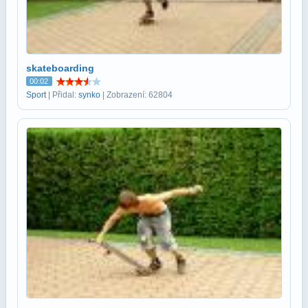
skateboarding
00:02
Sport
| Přidal:
synko
| Zobrazení: 62804