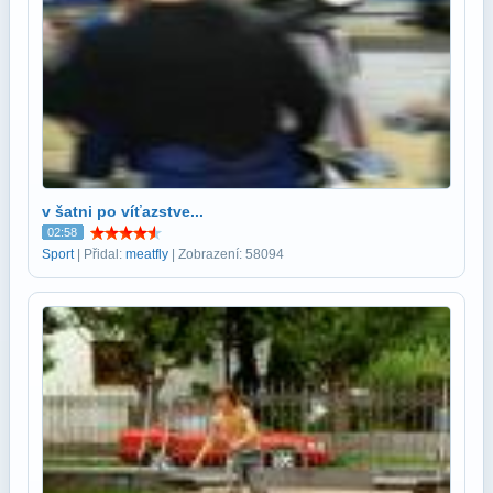
v šatni po víťazstve...
02:58
Sport
| Přidal:
meatfly
| Zobrazení: 58094