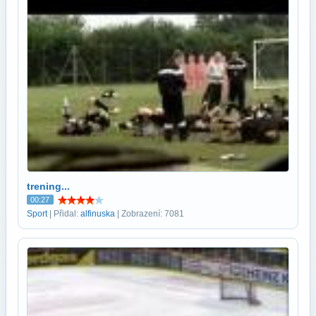
trening...
00:27
Sport
| Přidal:
alfinuska
| Zobrazení: 7081