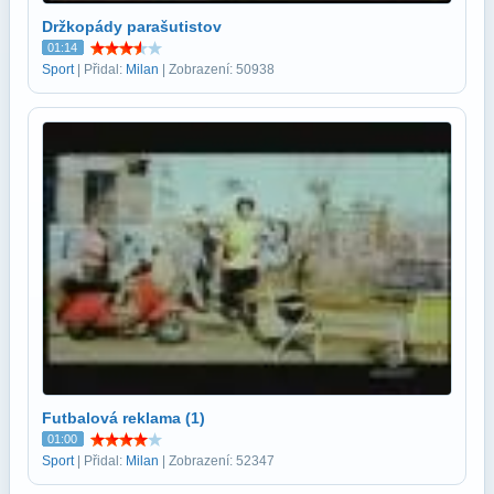
Držkopády parašutistov
01:14
Sport
| Přidal:
Milan
| Zobrazení: 50938
Futbalová reklama (1)
01:00
Sport
| Přidal:
Milan
| Zobrazení: 52347