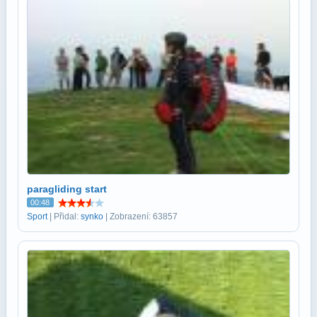
paragliding start
00:48
Sport
| Přidal:
synko
| Zobrazení: 63857