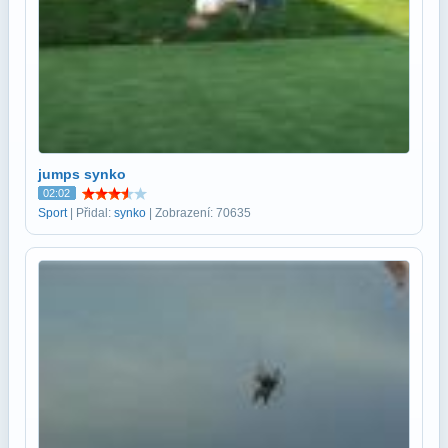
jumps synko
02:02
Sport
| Přidal:
synko
| Zobrazení: 70635