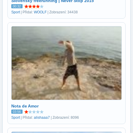
Slovenský freerunning | Never Stop 2015
00:32
Sport
| Přidal:
WOOLF
| Zobrazení: 34438
Nota de Amor
03:56
Sport
| Přidal:
alishaaa7
| Zobrazení: 8096