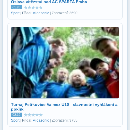
Oslava vítězství nad AC SPARTA Praha
01:20
Sport
| Přidal:
vildasonic
| Zobrazení: 3690
Turnaj Petřkovice Valmez U10 - slavnostní vyhlášení a
pokřik
02:19
Sport
| Přidal:
vildasonic
| Zobrazení: 3755