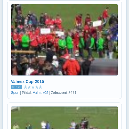
Valmez Cup 2015
01:38
Sport
| Přidal:
Valmez05
| Zobrazení: 3671