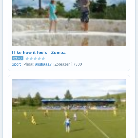
I like how it feels - Zumba
03:48
Sport
| Přidal:
alishaaa7
| Zobrazení: 7300