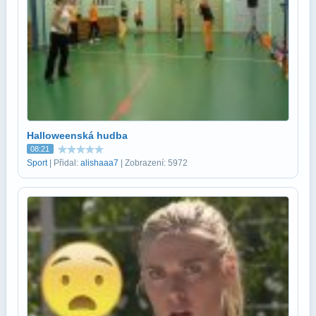
Halloweenská hudba
08:21
Sport
| Přidal:
alishaaa7
| Zobrazení: 5972