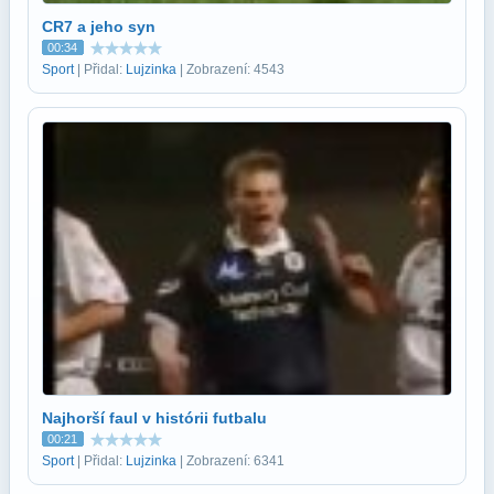
CR7 a jeho syn
00:34
Sport
| Přidal:
Lujzinka
| Zobrazení: 4543
Najhorší faul v histórii futbalu
00:21
Sport
| Přidal:
Lujzinka
| Zobrazení: 6341