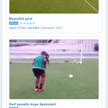
Beautiful goal
00:14
Sport
| Přidal:
siky1994
| Zobrazení: 4471
Keď penaltu kope špekulant