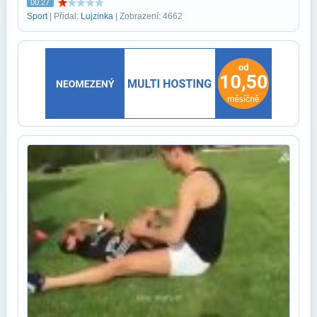
00:27
Sport
| Přidal:
Lujzinka
| Zobrazení: 4662