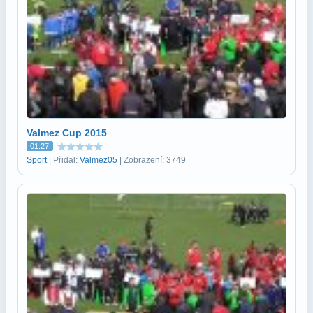
Valmez Cup 2015
01:27
Sport
| Přidal:
Valmez05
| Zobrazení: 3749