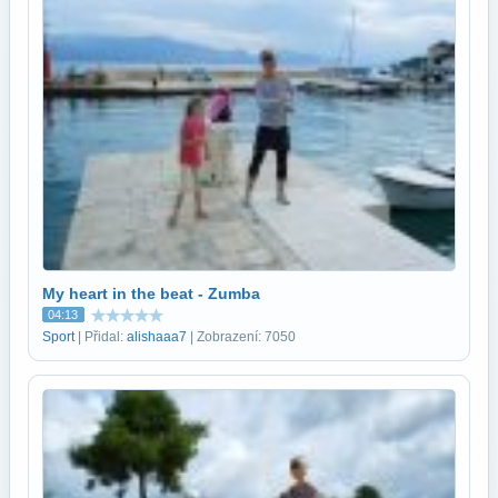
My heart in the beat - Zumba
04:13
Sport
| Přidal:
alishaaa7
| Zobrazení: 7050