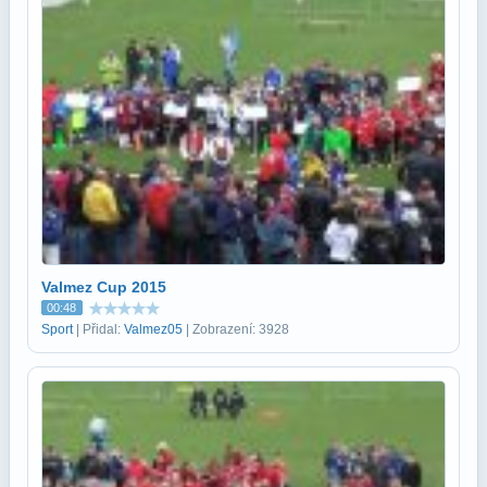
Valmez Cup 2015
00:48
Sport
| Přidal:
Valmez05
| Zobrazení: 3928