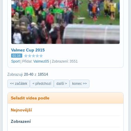
Valmez Cup 2015
01:16
Sport
| Přidal:
Valmez05
| Zobrazení: 3551
Zobrazuji
20-40
z
18514
<< začátek
< předchozí
další >
konec >>
Seřadit videa podle
Nejnovější
Zobrazení