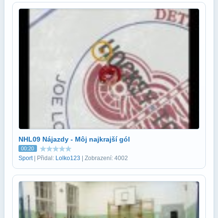
NHL09 Nájazdy - Môj najkrajší gól
00:20
Sport
| Přidal:
Lolko123
| Zobrazení: 4002