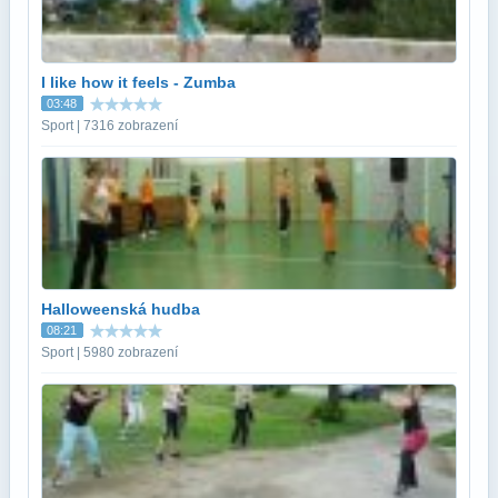
I like how it feels - Zumba
03:48
Sport | 7316 zobrazení
Halloweenská hudba
08:21
Sport | 5980 zobrazení