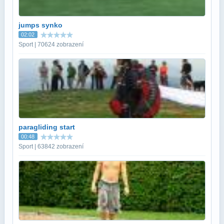
jumps synko
02:02
Sport | 70624 zobrazení
paragliding start
00:48
Sport | 63842 zobrazení