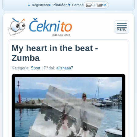
Registrace
Přihlášení
Pomoc
CZ
/
SK
MENU
My heart in the beat -
Zumba
Kategorie:
Sport
| Přidal:
alishaaa7