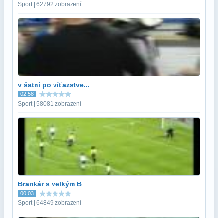
Sport | 62792 zobrazení
v šatni po víťazstve...
02:58
Sport | 58081 zobrazení
Brankár s velkým B
00:03
Sport | 64849 zobrazení