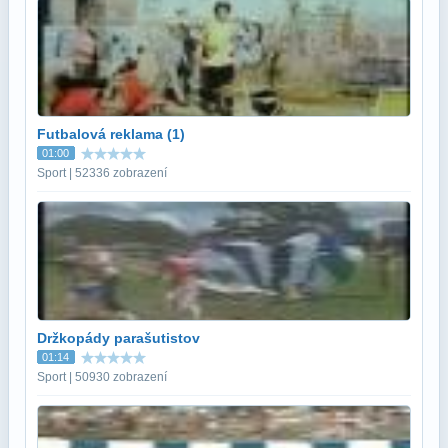
Futbalová reklama (1)
01:00
Sport | 52336 zobrazení
Držkopády parašutistov
01:14
Sport | 50930 zobrazení