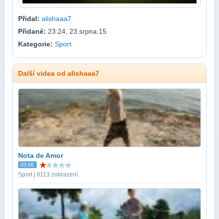
Přidal:
alishaaa7
Přidané:
23:24, 23.srpna.15
Kategorie:
Sport
Další videa od alishaaa7
Nota de Amor
03:56
Sport | 8113 zobrazení