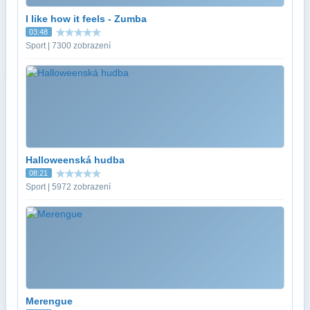
I like how it feels - Zumba
03:48
Sport | 7300 zobrazení
Halloweenská hudba
08:21
Sport | 5972 zobrazení
Merengue