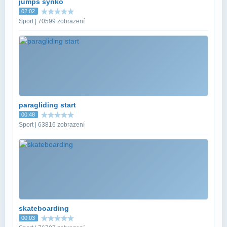
jumps synko
02:02
Sport | 70599 zobrazení
paragliding start
00:48
Sport | 63816 zobrazení
skateboarding
00:03