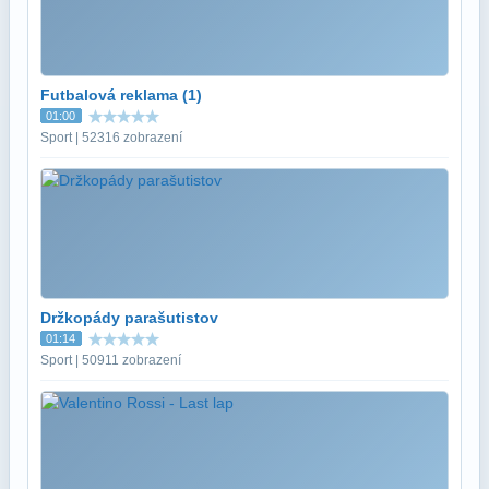
Futbalová reklama (1)
01:00
Sport | 52316 zobrazení
Držkopády parašutistov
01:14
Sport | 50911 zobrazení