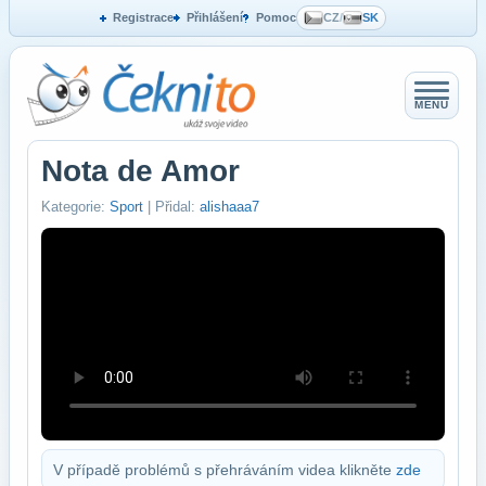
Registrace
Přihlášení
Pomoc
CZ
/
SK
MENU
Nota de Amor
Kategorie:
Sport
| Přidal:
alishaaa7
V případě problémů s přehráváním videa klikněte
zde