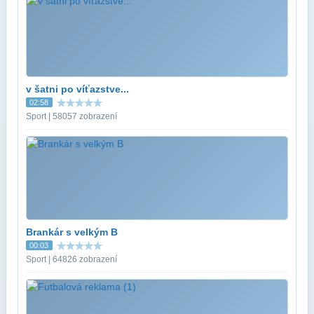
v šatni po víťazstve...
02:58
Sport | 58057 zobrazení
Brankár s velkým B
00:03
Sport | 64826 zobrazení