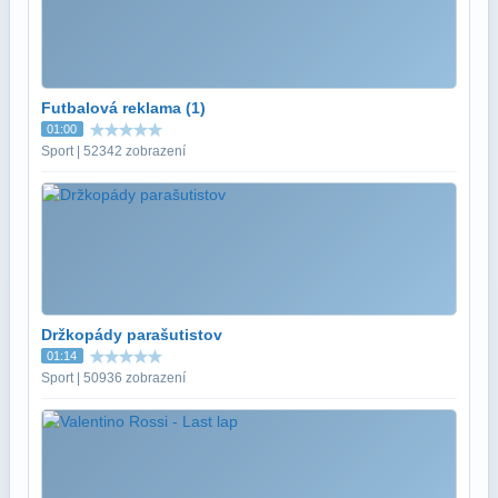
Futbalová reklama (1)
01:00
Sport | 52342 zobrazení
Držkopády parašutistov
01:14
Sport | 50936 zobrazení