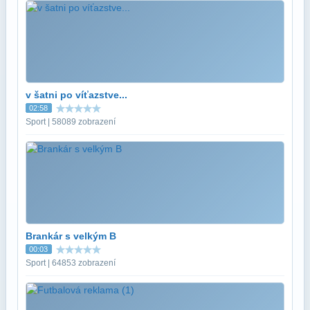
v šatni po víťazstve...
02:58
Sport | 58089 zobrazení
Brankár s velkým B
00:03
Sport | 64853 zobrazení