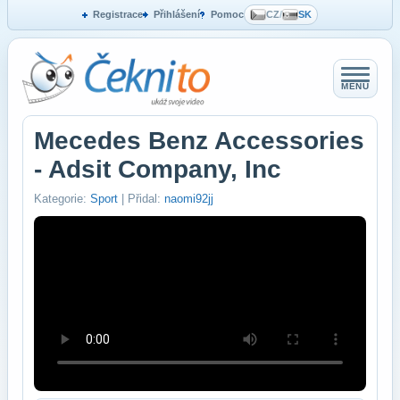
Registrace
Přihlášení
Pomoc
CZ
/
SK
MENU
Mecedes Benz Accessories
- Adsit Company, Inc
Kategorie:
Sport
| Přidal:
naomi92jj