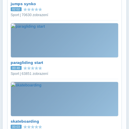
jumps synko
02:02
Sport | 70630 zobrazení
paragliding start
00:48
Sport | 63851 zobrazení
skateboarding
00:03