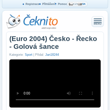
Registrace
Přihlášení
Pomoc
CZ
/
SK
MENU
(Euro 2004) Česko - Řecko
- Golová šance
Kategorie:
Sport
| Přidal:
Jan18244