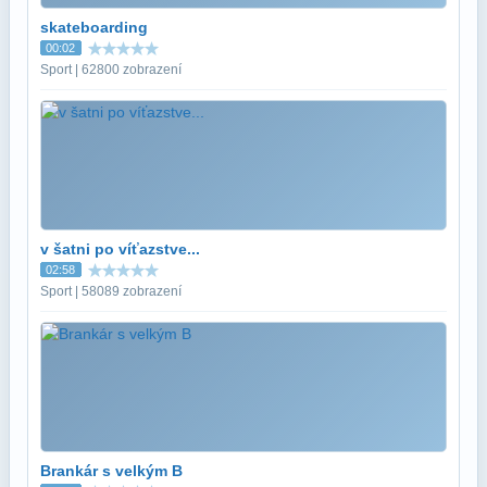
skateboarding
00:02
Sport | 62800 zobrazení
v šatni po víťazstve...
02:58
Sport | 58089 zobrazení
Brankár s velkým B