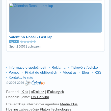
Valentino Rossi - Last lap
02:47
Sport | 50571 zobrazení
Informace o společnosti
Reklama
Tiskové středisko
Pomoc
Přidat do oblíbených
About us
Blog
RSS
Kontaktujte nás
© 2006-2026
Partneri:
IX.sk
|
xDisk.cz
|
iFaktury.sk
Doporučujeme:
DN Parking
Prevádzkuje internetová agentúra
Media Plus
Hosting
zabezpečuje
Platon Technologies