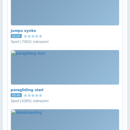
jumps synko
02:02
Sport | 70631 zobrazení
paragliding start
00:48
Sport | 63851 zobrazení