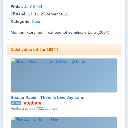
Přidal:
Jan18244
Přidané:
17:01, 25.července.18
Kategorie:
Sport
Moment který mohl rozhoudnot semifinále Eura (2004)
Další videa od Jan18244
Boxcar Racer - There Is Live Jay Leno
03:05
Hudba a tanec | 7321 zobrazení