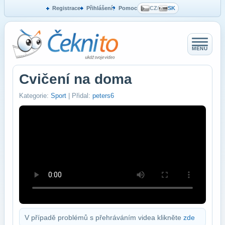
Registrace
Přihlášení
Pomoc
CZ
/
SK
MENU
Cvičení na doma
Kategorie:
Sport
| Přidal:
peters6
V případě problémů s přehráváním videa klikněte
zde