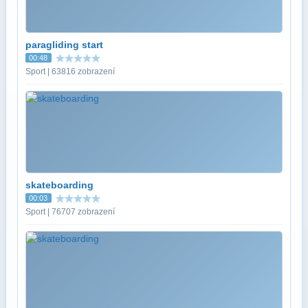
paragliding start
00:48
Sport | 63816 zobrazení
skateboarding
00:03
Sport | 76707 zobrazení