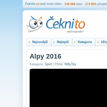
Čeknito
.cz
ukaž svoje video
159 988
videí
173 859
uživate
Nejnovější
Nejlepší
Kategorie
Uživ
Alpy 2016
Kategorie:
Sport
| Přidal:
WillyTey