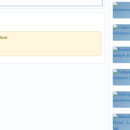
ásit.