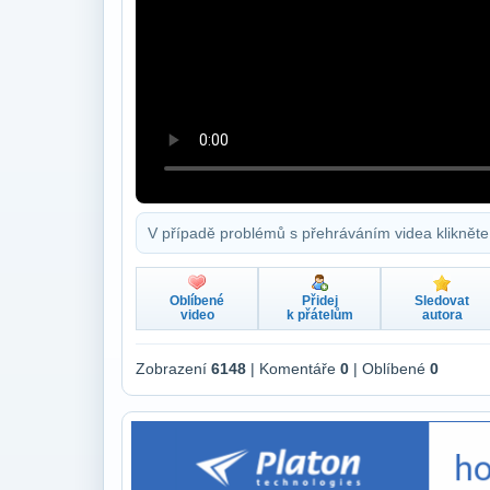
V případě problémů s přehráváním videa klikněte
Oblíbené
Přidej
Sledovat
video
k přátelům
autora
Zobrazení
6148
| Komentáře
0
| Oblíbené
0