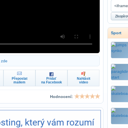
Sport
zde
Přeposlat
Pridať
Nahlásit
mailem
na Facebook
video
Hodnocení: