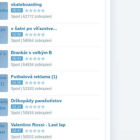
skateboarding
00:02
Sport | 62772 zobrazení
v šatni po víťazstve...
02:58
Sport | 58064 zobrazení
Brankár s velkým B
00:03
Sport | 64834 zobrazení
Futbalová reklama (1)
01:00
Sport | 52320 zobrazení
Držkopády parašutistov
01:14
Sport | 50916 zobrazení
Valentino Rossi - Last lap
02:47
Sport | 50552 zobrazení