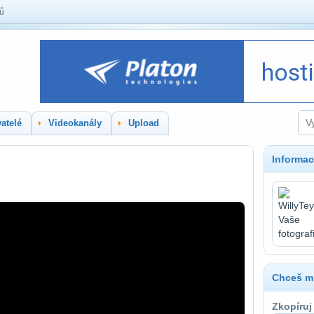
lů
atelé
Videokanály
Upload
Informac
Chceš mí
Zkopíruj