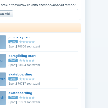
jumps synko
02:02
Sport | 70606 zobrazení
paragliding start
00:48
Sport | 63824 zobrazení
skateboarding
00:03
Sport | 76717 zobrazení
skateboarding
00:04
Sport | 61359 zobrazení