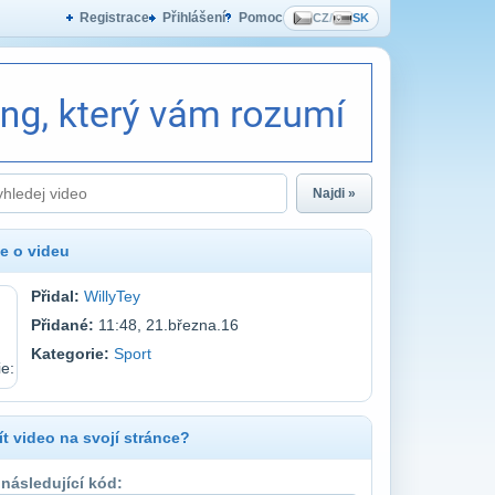
Registrace
Přihlášení
Pomoc
CZ
/
SK
Najdi »
e o videu
Přidal:
WillyTey
Přidané:
11:48, 21.března.16
Kategorie:
Sport
t video na svojí stránce?
 následující kód: