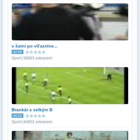
v šatni po víťazstve...
02:58
Sport | 58083 zobrazení
Brankár s velkým B
00:03
Sport | 64852 zobrazení