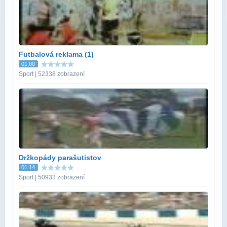
Futbalová reklama (1)
01:00
Sport | 52338 zobrazení
Držkopády parašutistov
01:14
Sport | 50933 zobrazení