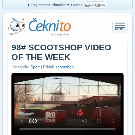
Registrace
Přihlášení
Pomoc
CZ
/
SK
MENU
98# SCOOTSHOP VIDEO
OF THE WEEK
Kategorie:
Sport
| Přidal:
scootshop