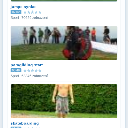
jumps synko
02:02
Sport | 70629 zobrazení
paragliding start
00:48
Sport | 63846 zobrazení
skateboarding