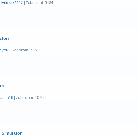
sivrimerx2012
| Zobrazení: 5434
eston
hyfftr6
| Zobrazení: 5595
on
jarina16
| Zobrazení: 10709
 Simulator