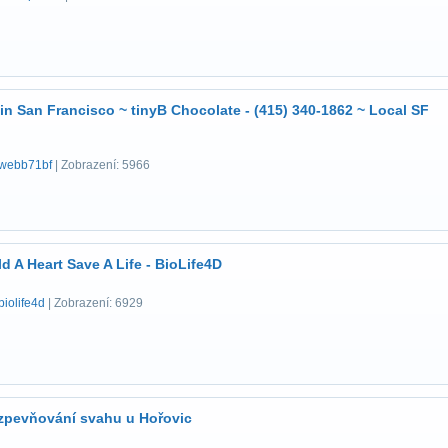
 in San Francisco ~ tinyB Chocolate - (415) 340-1862 ~ Local SF
webb71bf
| Zobrazení: 5966
ld A Heart Save A Life - BioLife4D
biolife4d
| Zobrazení: 6929
- zpevňování svahu u Hořovic