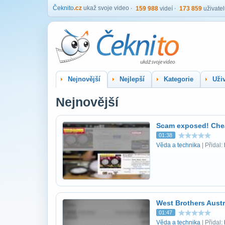
Čeknito
.cz
ukaž svoje video
159 988
videí
173 859
uživate
Nejnovější
Nejlepší
Kategorie
Uživ
Nejnovější
Scam exposed! Chea
01:38
Věda a technika
| Přidal:
West Brothers Austr
01:47
Věda a technika
| Přidal: