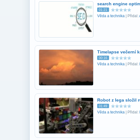
search engine opti
01:21
Věda a technika
| Přidal:
Timelapse večerní 
00:16
Věda a technika
| Přidal:
Robot z lega složil
01:49
Věda a technika
| Přidal: