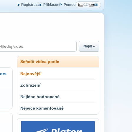
Registrace
Přihlášení
Pomoc
CZ
/
SK
Najdi »
Seřadit videa podle
tors
Nejnovější
Zobrazení
Nejlépe hodnocené
Nejvíce komentované