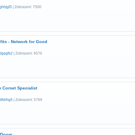
ghhjgf3
| Zobrazení: 7500
fits - Network for Good
dgagfx2
| Zobrazení: 6570
e Corset Specialist
dfshhg5
| Zobrazení: 5769
 Doors