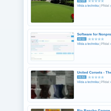
02:04
Věda a technika
| Přidal:
Software for Nonpro
02:11
Věda a technika
| Přidal:
United Corsets - Th
01:51
Věda a technika
| Přidal:
Rio Rancho Garage