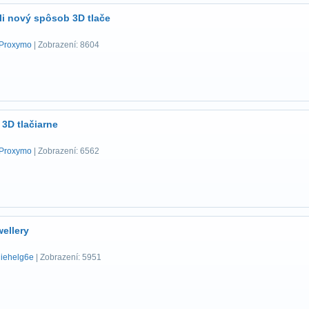
li nový spôsob 3D tlače
Proxymo
| Zobrazení: 8604
 3D tlačiarne
Proxymo
| Zobrazení: 6562
wellery
liehelg6e
| Zobrazení: 5951