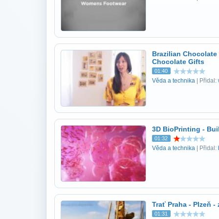
Brazilian Chocolate
Chocolate Gifts
01:40
Věda a technika
| Přidal:
3D BioPrinting - Bui
01:32
Věda a technika
| Přidal:
Trať Praha - Plzeň 
01:31