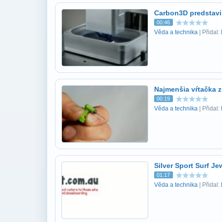
Carbon3D predstavi
00:46
Věda a technika
| Přidal:
Najmenšia vŕtačka z
00:19
Věda a technika
| Přidal:
Silver Sport Surf Je
01:17
Věda a technika
| Přidal: