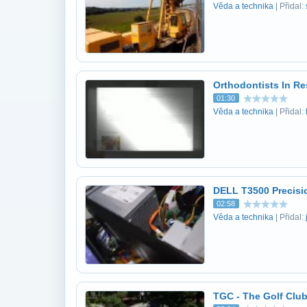
Věda a technika
| Přidal:
Orthodontists In R
01:30
Věda a technika
| Přidal:
DELL T3500 Precisi
02:58
Věda a technika
| Přidal:
TGC - The Golf Club