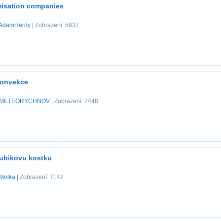
misation companies
AdamHardy
| Zobrazení: 5837
konvekce
METEORYCHNOV
| Zobrazení: 7448
 rubikovu kostku
Molka
| Zobrazení: 7142