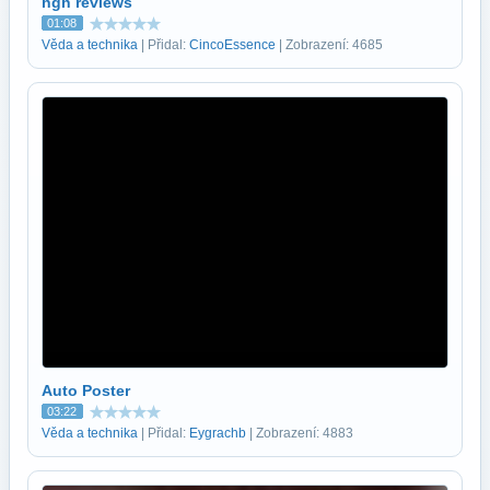
hgh reviews
01:08
Věda a technika
| Přidal:
CincoEssence
| Zobrazení: 4685
Auto Poster
03:22
Věda a technika
| Přidal:
Eygrachb
| Zobrazení: 4883