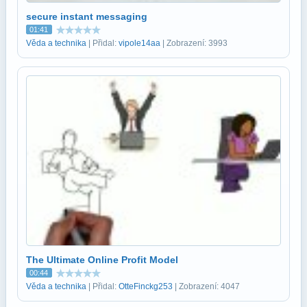
secure instant messaging
01:41
Věda a technika
| Přidal:
vipole14aa
| Zobrazení: 3993
The Ultimate Online Profit Model
00:44
Věda a technika
| Přidal:
OtteFinckg253
| Zobrazení: 4047