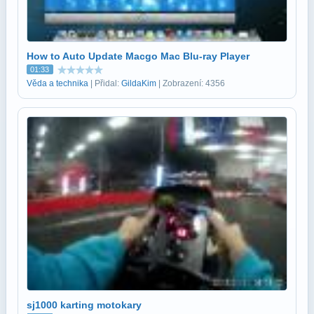
How to Auto Update Macgo Mac Blu-ray Player
01:33
Věda a technika
| Přidal:
GildaKim
| Zobrazení: 4356
sj1000 karting motokary