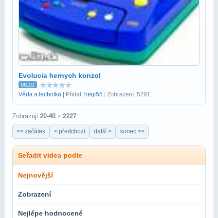
Evolucia hernych konzol
06:10
Věda a technika
| Přidal:
hegi55
| Zobrazení: 5291
Zobrazuji
20-40
z
2227
<< začátek
< předchozí
další >
konec >>
Seřadit videa podle
Nejnovější
Zobrazení
Nejlépe hodnocené