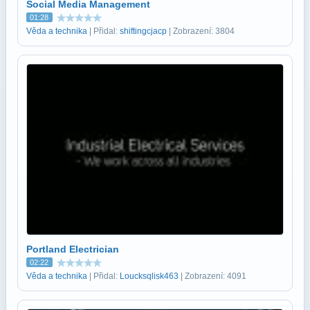
Social Media Management
01:28
Věda a technika
| Přidal:
shiftingcjacp
| Zobrazení: 3804
Portland Electrician
02:22
Věda a technika
| Přidal:
Loucksqlisk463
| Zobrazení: 4091