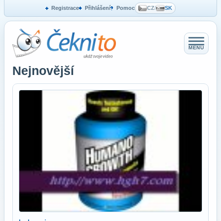
Registrace
Přihlášení
Pomoc
CZ
/
SK
MENU
Nejnovější