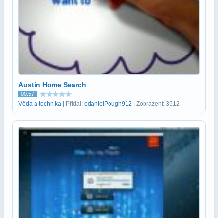
Austin Home Search
00:57
Věda a technika
| Přidal:
odanielPough912
| Zobrazení: 3512