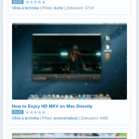
02:52
Věda a technika
| Přidal:
dunle
| Zobrazení: 3718
How to Enjoy HD MKV on Mac Directly
01:22
Věda a technika
| Přidal:
jessicamabuly
| Zobrazení: 4495