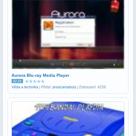
Aurora Blu-ray Media Player
02:18
Věda a technika
| Přidal:
jessicamabuly
| Zobrazení: 4256