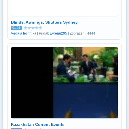
Blinds, Awnings, Shutters Sydney
01:01
Věda a technika
| Přidal:
Eyrenu295
| Zobrazení: 4444
Kazakhstan Current Events