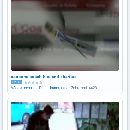
canberra coach hire and charters
02:32
Věda a technika
| Přidal:
kammasino
| Zobrazení: 4428