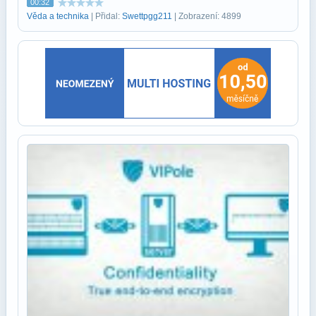
00:32
Věda a technika
| Přidal:
Swettpgg211
| Zobrazení: 4899