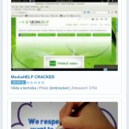
MediaHELP CRACKED
10:58:11
Věda a technika
| Přidal:
jbmtcracked
| Zobrazení: 3704