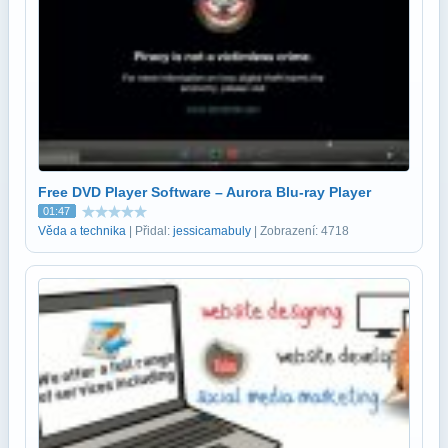
Free DVD Player Software – Aurora Blu-ray Player
01:47
Věda a technika
| Přidal:
jessicamabuly
| Zobrazení: 4718