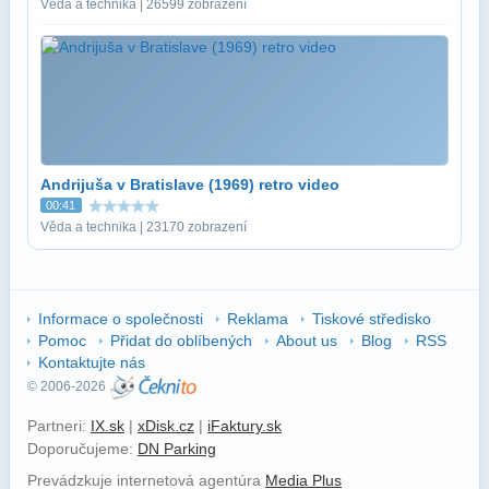
Věda a technika | 26599 zobrazení
Andrijuša v Bratislave (1969) retro video
00:41
Věda a technika | 23170 zobrazení
Informace o společnosti
Reklama
Tiskové středisko
Pomoc
Přidat do oblíbených
About us
Blog
RSS
Kontaktujte nás
© 2006-2026
Partneri:
IX.sk
|
xDisk.cz
|
iFaktury.sk
Doporučujeme:
DN Parking
Prevádzkuje internetová agentúra
Media Plus