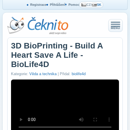
Registrace
Přihlášení
Pomoc
CZ
/
SK
MENU
3D BioPrinting - Build A
Heart Save A Life -
BioLife4D
Kategorie:
Věda a technika
| Přidal:
biolife4d