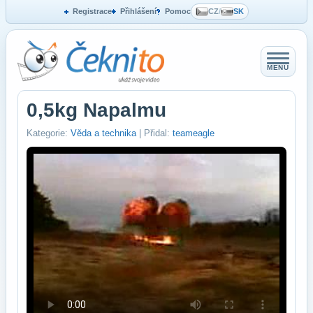
Registrace
Přihlášení
Pomoc
CZ
/
SK
MENU
0,5kg Napalmu
Kategorie:
Věda a technika
| Přidal:
teameagle