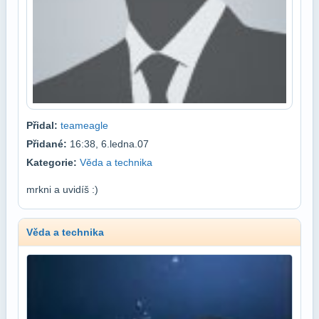
Přidal:
teameagle
Přidané:
16:38, 6.ledna.07
Kategorie:
Věda a technika
mrkni a uvidíš :)
Věda a technika