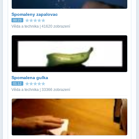
Spomaleny zapalovac
00:23
Věda a technika | 41620 zobrazení
Spomalena gulka
01:12
Věda a technika | 33366 zobrazení