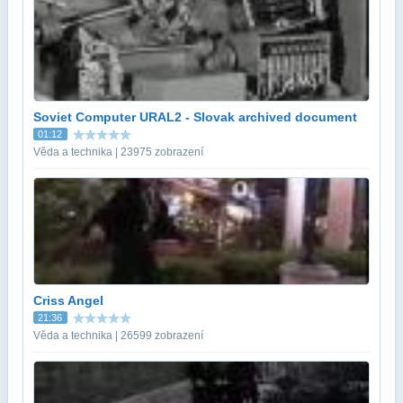
Soviet Computer URAL2 - Slovak archived document
01:12
Věda a technika | 23975 zobrazení
Criss Angel
21:36
Věda a technika | 26599 zobrazení