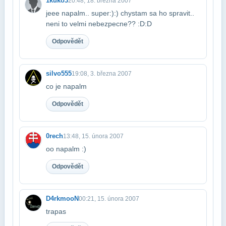
1kuko3
20:48, 18. března 2007
jeee napalm.. super:):) chystam sa ho spravit..
neni to velmi nebezpecne?? :D:D
Odpovědět
silvo555
19:08, 3. března 2007
co je napalm
Odpovědět
0rech
13:48, 15. února 2007
oo napalm :)
Odpovědět
D4rkmooN
00:21, 15. února 2007
trapas