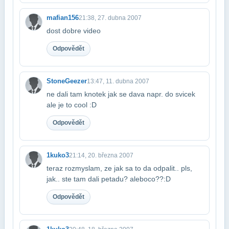
mafian156
21:38, 27. dubna 2007
dost dobre video
Odpovědět
StoneGeezer
13:47, 11. dubna 2007
ne dali tam knotek jak se dava napr. do svicek
ale je to cool :D
Odpovědět
1kuko3
21:14, 20. března 2007
teraz rozmyslam, ze jak sa to da odpalit.. pls,
jak.. ste tam dali petadu? alebo​co??:D
Odpovědět