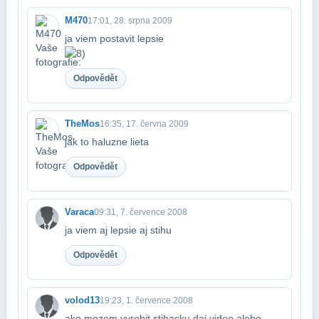
M470
17:01, 28. srpna 2009
ja viem postavit lepsie
Odpovědět
TheMos
16:35, 17. června 2009
jak to haluzne lieta
Odpovědět
Varaca
09:31, 7. července 2008
ja viem aj lepsie aj stihu
Odpovědět
volod13
19:23, 1. července 2008
ako mozem vyrobit stihacku daj video alebo