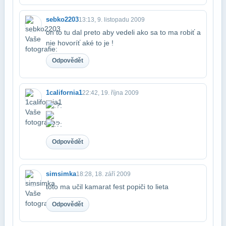
sebko2203
13:13, 9. listopadu 2009
on to tu dal preto aby vedeli ako sa to ma robiť a
nie hovoríť aké to je !
Odpovědět
1california1
22:42, 19. října 2009
Odpovědět
simsimka
18:28, 18. září 2009
toto ma učil kamarat fest popiči to lieta
Odpovědět