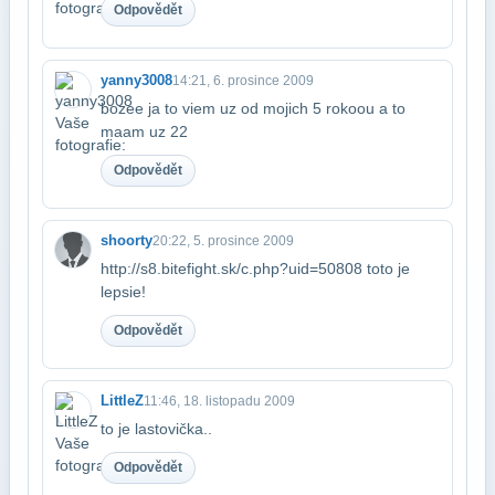
Odpovědět
yanny3008
14:21, 6. prosince 2009
bozee ja to viem uz od mojich 5 rokoou a to
maam uz 22
Odpovědět
shoorty
20:22, 5. prosince 2009
http://s8.bitefight.sk/c.php?uid=50808 toto je
lepsie!
Odpovědět
LittleZ
11:46, 18. listopadu 2009
to je lastovička..
Odpovědět