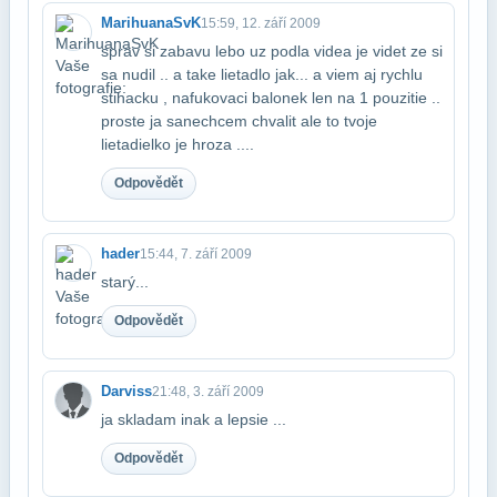
MarihuanaSvK
15:59, 12. září 2009
sprav si zabavu lebo uz podla videa je videt ze si
sa nudil .. a take lietadlo jak​... a viem aj rychlu
stihacku , nafukovaci balonek len na 1 pouzitie ..
proste ja sa​nechcem chvalit ale to tvoje
lietadielko je hroza ....
Odpovědět
hader
15:44, 7. září 2009
starý...
Odpovědět
Darviss
21:48, 3. září 2009
ja skladam inak a lepsie ...
Odpovědět