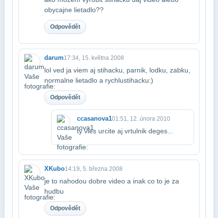
obycajne lietadlo??
Odpovědět
darum
17:34, 15. května 2008
lol ved ja viem aj stihacku, parnik, lodku, zabku,
normalne lietadlo a rychlu​stihacku:)
Odpovědět
ccasanova1
01:51, 12. února 2010
ty vies urcite aj vrtulnik deges...
XKubo
14:19, 5. března 2008
je to nahodou dobre video a inak co to je za
hudbu
Odpovědět