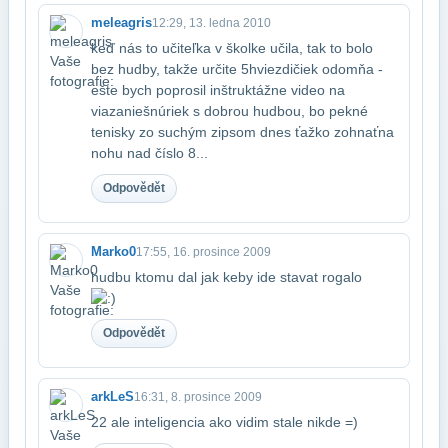
meleagris
12:29, 13. ledna 2010
keď nás to učiteľka v školke učila, tak to bolo
bez hudby, takže určite 5​hviezdičiek odomňa -
ešte bych poprosil inštruktážne video na
viazanie​šnúriek s dobrou hudbou, bo pekné
tenisky zo suchým zipsom dnes ťažko zohnať​na
nohu nad číslo 8...
Odpovědět
Marko0
17:55, 16. prosince 2009
hudbu ktomu dal jak keby ide stavat rogalo
Odpovědět
arkLeS
16:31, 8. prosince 2009
22 ale inteligencia ako vidim stale nikde =)