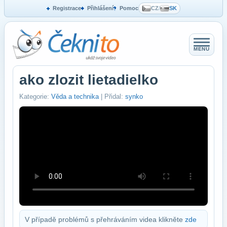
Registrace
Přihlášení
Pomoc
CZ
/
SK
MENU
ako zlozit lietadielko
Kategorie:
Věda a technika
| Přidal:
synko
V případě problémů s přehráváním videa klikněte
zde