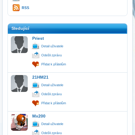
RSS
Sledující
Priest
Detail uživatele
Odešli zprávu
Přidat k přátelům
21HM21
Detail uživatele
Odešli zprávu
Přidat k přátelům
Mx200
Detail uživatele
Odešli zprávu