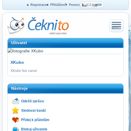
Registrace
Přihlášení
Pomoc
CZ
/
SK
MENU
Uživatel
XKubo
XKubo fun canal
Nástroje
Odešli zprávu
Sledovat kanál
Přidej k přátelům
Blokuj uživatele