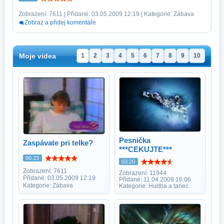
Zobrazení: 7611 | Přidané: 03.05.2009 12:19 | Kategorie: Zábava
Zobraz a přidej komentáře
Moje videa
1
2
3
4
5
6
7
8
9
10
Pesnička
Zaspávate pri telke?
***CEKUJTE***
00:23
03:20
Zobrazení: 7611
Zobrazení: 11944
Přidané: 03.05.2009 12:19
Přidané: 11.04.2009 16:06
Kategorie: Zábava
Kategorie: Hudba a tanec