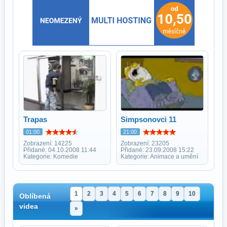
Trapas
Simpsonovci 11
01:00
21:00
Zobrazení: 14225
Zobrazení: 23205
Přidané: 04.10.2008 11:44
Přidané: 23.09.2008 15:22
Kategorie: Komedie
Kategorie: Animace a umění
1
2
3
4
5
6
7
8
9
10
Oblíbená
videa
»