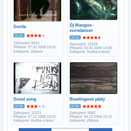
Dj Mangoo -
Gorila
eurodancer
01:41
03:15
Zobrazení: 8410
Zobrazení: 15339
Přidané: 07.02.2009 18:35
Přidané: 03.02.2009 13:05
Kategorie: Zábava
Kategorie: Hudba a tanec
Good song
Bowlingové pády
03:05
01:00
Zobrazení: 10221
Zobrazení: 9382
Přidané: 07.12.2008 19:22
Přidané: 06.10.2008 19:12
Kategorie: Hudba a tanec
Kategorie: Zábava