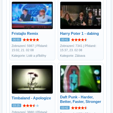
Fristajlo Remix
Harry Poter 1 - dabing
00:55
00:41
Zobrazení: 5987 | Přidané:
Zobrazení: 7341 | Přidané:
15:02, 21. 02 08
15:37, 23. 02 08
Kategorie: Lidé a příběhy
Kategorie: Zábava
Daft Punk - Harder,
Timbaland - Apologize
Better, Faster, Stronger
03:25
03:42
Zobrazení: 3880 | Přidané: