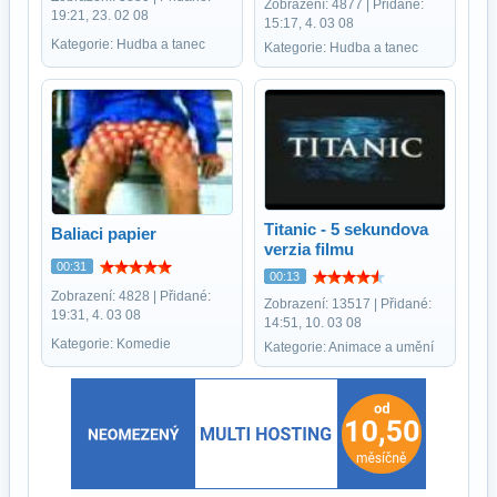
Zobrazení: 4877 | Přidané:
19:21, 23. 02 08
15:17, 4. 03 08
Kategorie: Hudba a tanec
Kategorie: Hudba a tanec
Titanic - 5 sekundova
Baliaci papier
verzia filmu
00:31
00:13
Zobrazení: 4828 | Přidané:
Zobrazení: 13517 | Přidané:
19:31, 4. 03 08
14:51, 10. 03 08
Kategorie: Komedie
Kategorie: Animace a umění