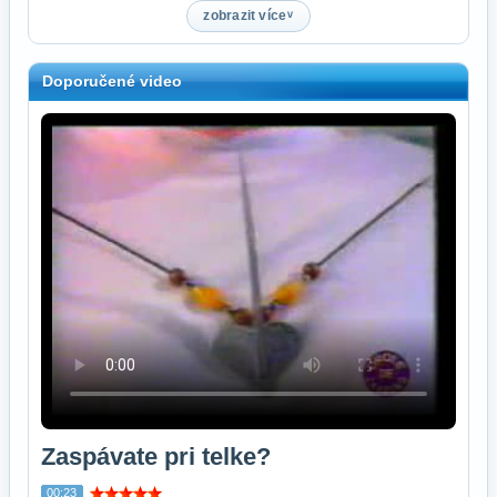
zobrazit více
Doporučené video
Zaspávate pri telke?
00:23