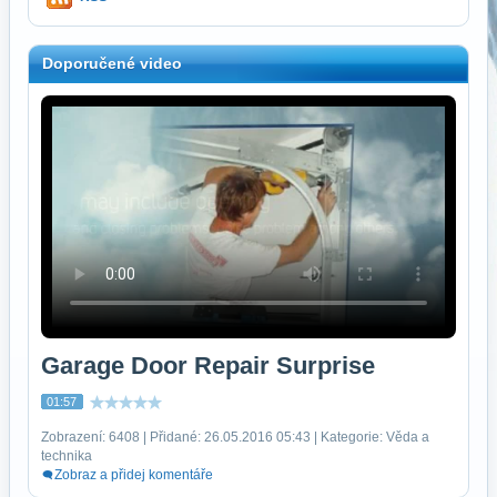
Doporučené video
Garage Door Repair Surprise
01:57
Zobrazení: 6408 | Přidané: 26.05.2016 05:43 | Kategorie: Věda a
technika
Zobraz a přidej komentáře