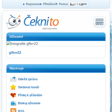
Registrace
Přihlášení
Pomoc
CZ
/
SK
MENU
Uživatel
gfbrr22
Nástroje
Odešli zprávu
Sledovat kanál
Přidej k přátelům
Blokuj uživatele
RSS