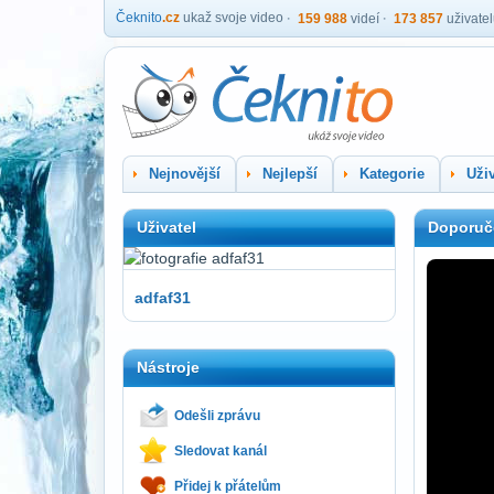
Čeknito
.cz
ukaž svoje video
159 988
videí
173 857
uživate
Nejnovější
Nejlepší
Kategorie
Uživ
Uživatel
Doporuč
adfaf31
Nástroje
Odešli zprávu
Sledovat kanál
Přidej k přátelům