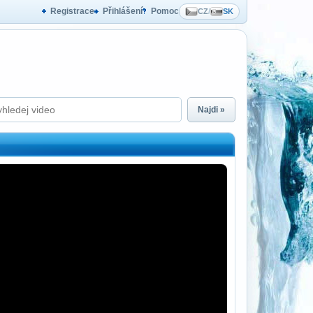
Registrace
Přihlášení
Pomoc
CZ
/
SK
Najdi »