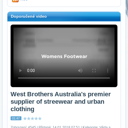
Doporučené video
West Brothers Australia's premier
supplier of streewear and urban
clothing
01:47
Zobrazení: 4545 | Přidané: 14.01.2018 07:51 | Kategorie: Věda a