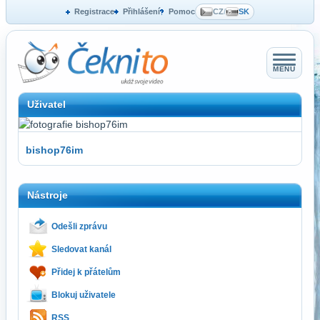
Registrace
Přihlášení
Pomoc
CZ
/
SK
MENU
Uživatel
bishop76im
Nástroje
Odešli zprávu
Sledovat kanál
Přidej k přátelům
Blokuj uživatele
RSS