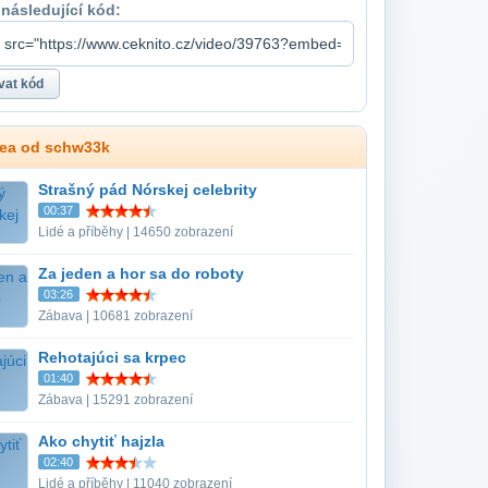
 následující kód:
dea od schw33k
Strašný pád Nórskej celebrity
00:37
Lidé a příběhy | 14650 zobrazení
Za jeden a hor sa do roboty
03:26
Zábava | 10681 zobrazení
Rehotajúci sa krpec
01:40
Zábava | 15291 zobrazení
Ako chytiť hajzla
02:40
Lidé a příběhy | 11040 zobrazení