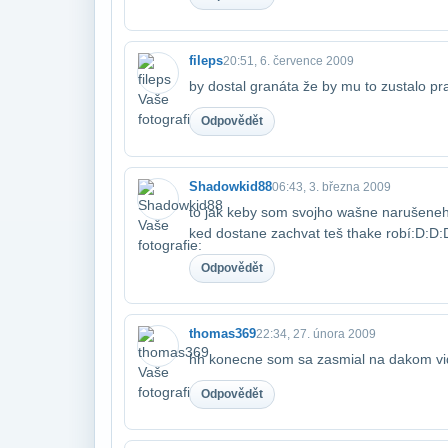
fileps
20:51, 6. července 2009
by dostal granáta že by mu to zustalo p
Odpovědět
Shadowkid88
06:43, 3. března 2009
to jak keby som svojho wašne narušeneh
ked dostane zachvat teš thake robí:D:D
Odpovědět
thomas369
22:34, 27. února 2009
hh konecne som sa zasmial na dakom vid
Odpovědět