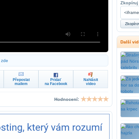
Zkopíruj
Další vi
zde
Přeposlat
Pridať
Nahlásit
mailem
na Facebook
video
Hodnocení: