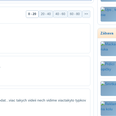
0 - 20
20 - 40
40 - 60
60 - 80
>>
Zábava
r
at...viac takych videii nech vidime viac​takyto typkov