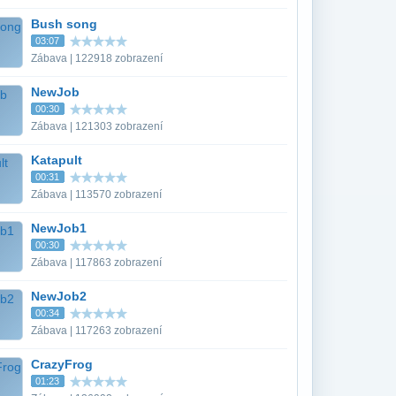
Bush song
03:07
Zábava | 122918 zobrazení
NewJob
00:30
Zábava | 121303 zobrazení
Katapult
00:31
Zábava | 113570 zobrazení
NewJob1
00:30
Zábava | 117863 zobrazení
NewJob2
00:34
Zábava | 117263 zobrazení
CrazyFrog
01:23