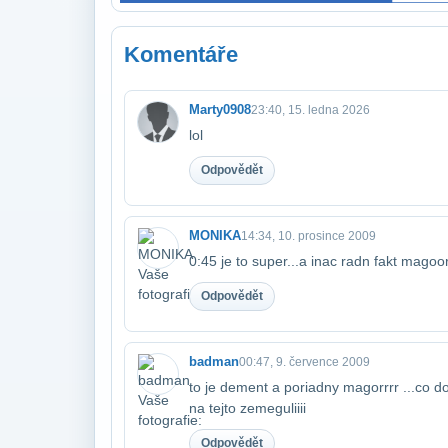
Komentáře
Marty0908
23:40, 15. ledna 2026
lol
Odpovědět
MONIKA
14:34, 10. prosince 2009
0:45 je to super...a inac radn fakt magoo
Odpovědět
badman
00:47, 9. července 2009
to je dement a poriadny magorrrr ...co dod
na tejto zemeguliiii
Odpovědět