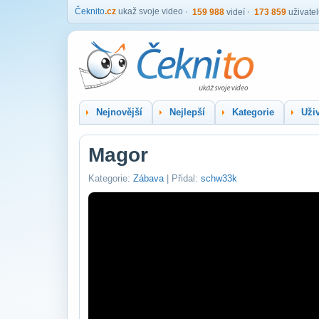
Čeknito
.cz
ukaž svoje video
159 988
videí
173 859
uživate
Nejnovější
Nejlepší
Kategorie
Uživ
Magor
Kategorie:
Zábava
| Přidal:
schw33k