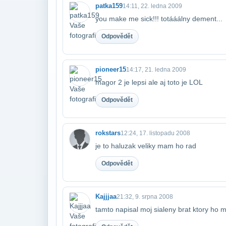
patka159
14:11, 22. ledna 2009
you make me sick!!! totááálny dement...
Odpovědět
pioneer15
14:17, 21. ledna 2009
magor 2 je lepsi ale aj toto je LOL
Odpovědět
rokstars
12:24, 17. listopadu 2008
je to haluzak veliky mam ho rad
Odpovědět
Kajjjaa
21:32, 9. srpna 2008
tamto napisal moj sialeny brat ktory ho 