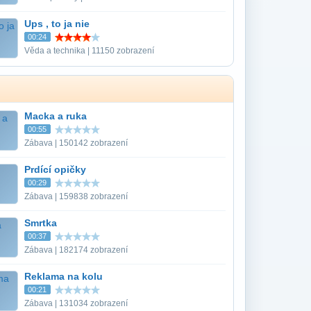
Ups , to ja nie
00:24
Věda a technika | 11150 zobrazení
Macka a ruka
00:55
Zábava | 150142 zobrazení
Prdící opičky
00:29
Zábava | 159838 zobrazení
Smrtka
00:37
Zábava | 182174 zobrazení
Reklama na kolu
00:21
Zábava | 131034 zobrazení