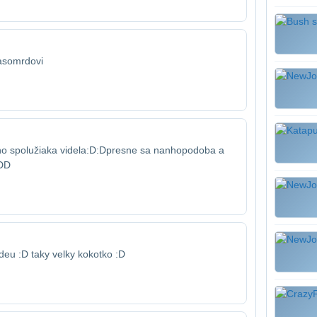
rasomrdovi
o spolužiaka videla:D:Dpresne sa nanho​podoba a
:DD
eu :D taky velky kokotko :D