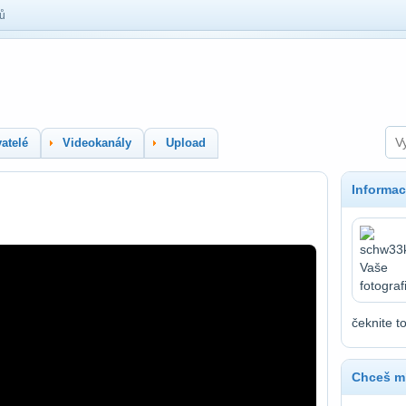
lů
atelé
Videokanály
Upload
Informac
čeknite t
Chceš mí