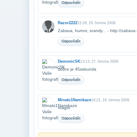
Odpovědět
Razor2222
15:28, 29. června 2008
Zabava, humor, srandy... - http://zabava
Odpovědět
DemonicSK
13:13, 27. června 2008
dobre je 45sekunda
Odpovědět
Minato1Namikaze
18:21, 19. června 2008
magor
Odpovědět