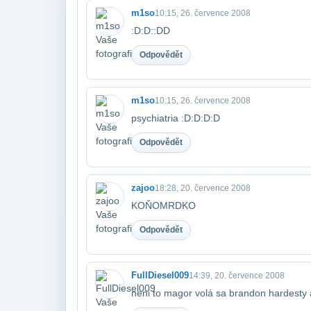
m1so
10:15, 26. července 2008
:D:D::DD
Odpovědět
m1so
10:15, 26. července 2008
psychiatria :D:D:D:D
Odpovědět
zajoo
18:28, 20. července 2008
KOŇOMRDKO
Odpovědět
FullDiesel009
14:39, 20. července 2008
neni to magor volá sa brandon hardesty a