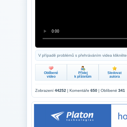
V případě problémů s přehráváním videa klikněte
Oblíbené
Přidej
Sledovat
video
k přátelům
autora
Zobrazení
44252
| Komentáře
650
| Oblíbené
341