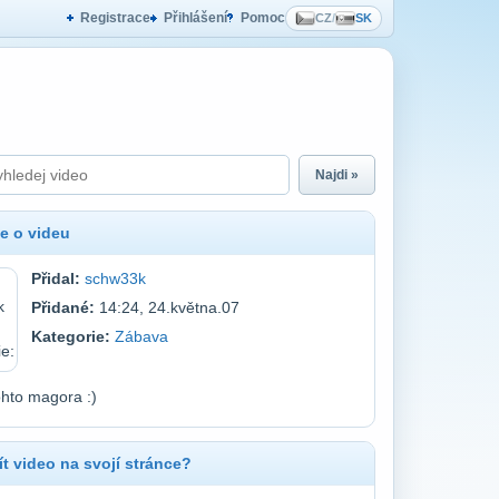
Registrace
Přihlášení
Pomoc
CZ
/
SK
Najdi »
e o videu
Přidal:
schw33k
Přidané:
14:24, 24.května.07
Kategorie:
Zábava
ohto magora :)
t video na svojí stránce?