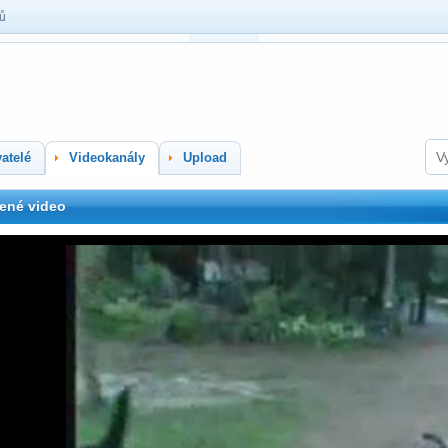
lů
atelé
Videokanály
Upload
ené video