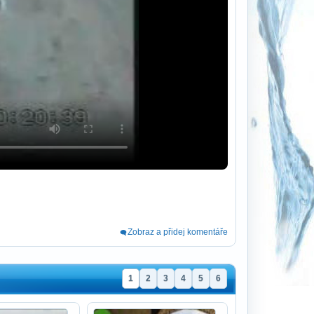
Zobraz a přidej komentáře
1
2
3
4
5
6