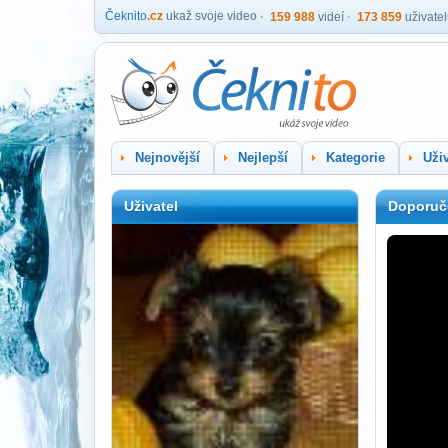
Čeknito
.cz
ukaž svoje video
159 988
videí
173 859
uživate
Nejnovější
Nejlepší
Kategorie
Uživ
Uživatel
Doporuč