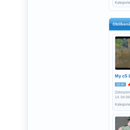
Kategorie
Oblíbená
My cS 
03:40
Zobrazení
14. 04 09
Kategorie