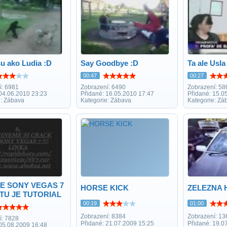
u ako Ludia :D
Say Goodbye :D
Ta ale Usla
00:47
00:27
í: 6981
Zobrazení: 6490
Zobrazení: 58
 04.06.2010 23:23
Přidané: 16.05.2010 17:47
Přidané: 15.0
e: Zábava
Kategorie: Zábava
Kategorie: Zá
E SONY VEGAS 7
HORSE KICK
ZELEZNA 
TU JE TUTORIAL
00:19
01:00
Zobrazení: 8384
Zobrazení: 13
í: 7828
Přidané: 21.07.2009 15:25
Přidané: 19.0
 05.08.2009 16:48