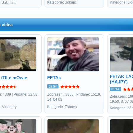
Kategorie: Šokující
Kategorie: Lid
: Jak na to
 videa
FETAK LA
LiTlLe mOwie
FETAk
(HAJPY)
02:54
01:44
: 4389 | Přidané: 12:58,
Zobrazení: 3853 | Přidané: 15:19,
Zobrazení: 19
14. 04 09
19:50, 3. 07 0
: Videohry
Kategorie: Zábava
Kategorie: Zá