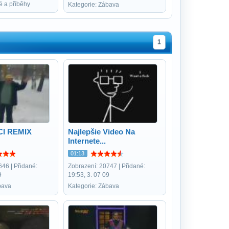
é a příběhy
Kategorie: Zábava
1
CI REMIX
Najlepšie Video Na
Internete...
01:13
646 | Přidané:
Zobrazení: 20747 | Přidané:
9
19:53, 3. 07 09
bava
Kategorie: Zábava