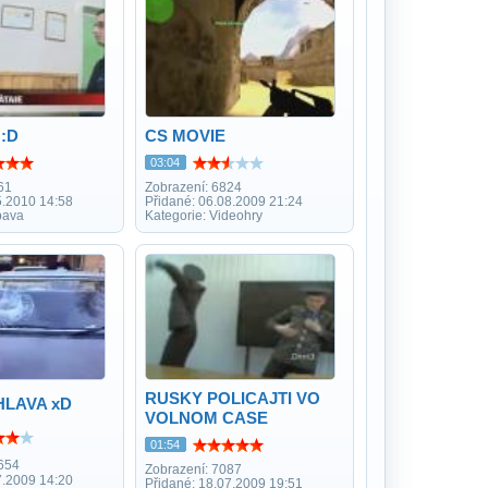
 :D
CS MOVIE
03:04
61
Zobrazení: 6824
5.2010 14:58
Přidané: 06.08.2009 21:24
bava
Kategorie: Videohry
RUSKY POLICAJTI VO
HLAVA xD
VOLNOM CASE
01:54
654
Zobrazení: 7087
7.2009 14:20
Přidané: 18.07.2009 19:51