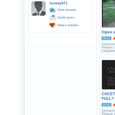
tommy971
Detail uživatele
Odešli zprávu
Přidat k přátelům
Opice s
00:12
Zobrazen
Přidané:
Kategori
CHCET
FULL? 
01:06
Zobrazen
Přidané: