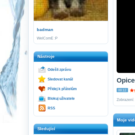
badman
WelComE :P
Nástroje
Odešli zprávu
Opice
Sledovat kanál
Přidej k přátelům
00:12
Blokuj uživatele
Zobrazení:
RSS
Moje vid
Sledující