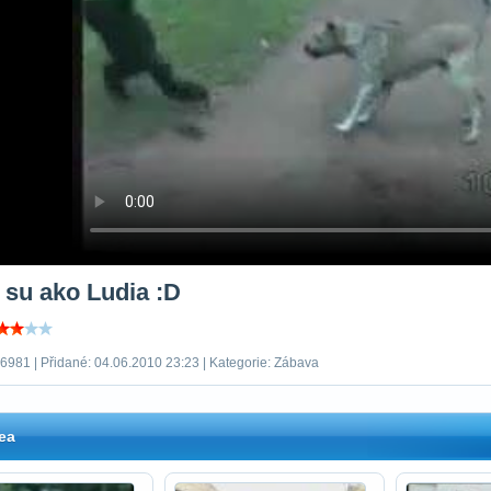
 su ako Ludia :D
 6981 | Přidané: 04.06.2010 23:23 | Kategorie: Zábava
ea