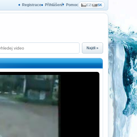
Registrace
Přihlášení
Pomoc
CZ
/
SK
Najdi »