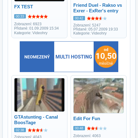
Friend Duel - Rakso vs
FX TEST
Exrer - ExRer's entry
00:33
00:42
Zobrazení: 6923
Zobrazení: 5247
Přidané: 01.09.2009 15:34
Přidané: 05.07.2009 19:33
Kategorie: Videohry
Kategorie: Videohry
GTAstunting - Canal
Edit For Fun
BoosTage
00:48
02:38
Zobrazení: 4063
Zobrazení: 4043