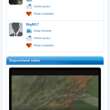
Odešli zprávu
Přidat k přátelům
BigM17
Detail uživatele
Odešli zprávu
Přidat k přátelům
Doporučené video