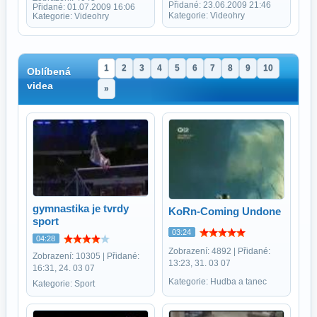
Přidané: 23.06.2009 21:46
Přidané: 01.07.2009 16:06
Kategorie: Videohry
Kategorie: Videohry
1
2
3
4
5
6
7
8
9
10
Oblíbená
videa
»
gymnastika je tvrdy
KoRn-Coming Undone
sport
03:24
04:28
Zobrazení: 4892 | Přidané:
Zobrazení: 10305 | Přidané:
13:23, 31. 03 07
16:31, 24. 03 07
Kategorie: Hudba a tanec
Kategorie: Sport