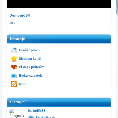
DemonicSK
Jou
Nástroje
Odešli zprávu
Sledovat kanál
Přidej k přátelům
Blokuj uživatele
RSS
Sledující
kubelik33
Detail uživatele