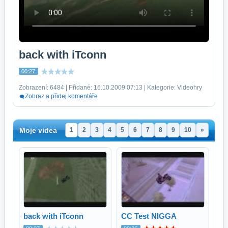
back with iTconn
00:27
Zobrazení: 6484 | Přidané: 16.10.2009 07:13 | Kategorie: Videohry
Zobraz a přidej komentáře
Moje videa
1
2
3
4
5
6
7
8
9
10
»
back with iTconn
CC Test NIGGA