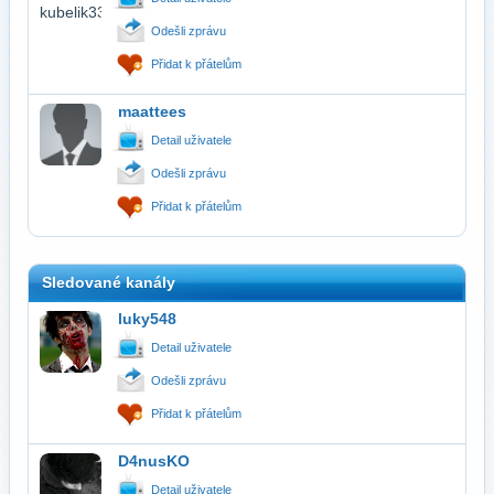
Odešli zprávu
Přidat k přátelům
maattees
Detail uživatele
Odešli zprávu
Přidat k přátelům
Sledované kanály
luky548
Detail uživatele
Odešli zprávu
Přidat k přátelům
D4nusKO
Detail uživatele