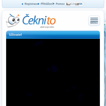
Registrace
Přihlášení
Pomoc
CZ
/
SK
MENU
Uživatel