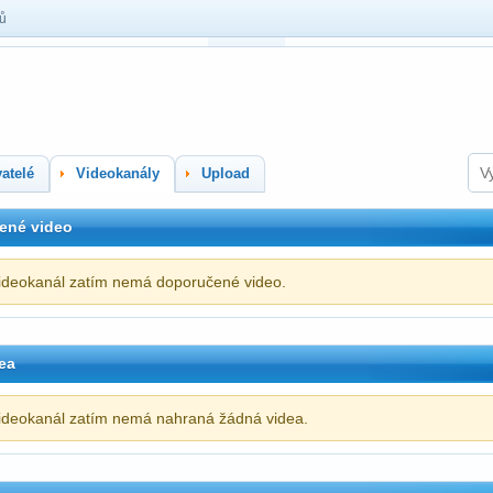
lů
atelé
Videokanály
Upload
ené video
ideokanál zatím nemá doporučené video.
ea
ideokanál zatím nemá nahraná žádná videa.