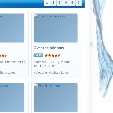
1
2
3
4
5
6
Over the rainbow
04:49
0 | Přidané: 19:17,
Zobrazení: 17118 | Přidané:
18:51, 24. 06 07
dba a tanec
Kategorie: Hudba a tanec