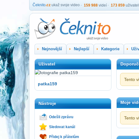
Čeknito
.cz
ukaž svoje video
159 988
videí
173 859
uživate
Nejnovější
Nejlepší
Kategorie
Uživ
Uživatel
Doporuč
Tento v
patka159
Moje vid
Nástroje
Odešli zprávu
Tento v
Sledovat kanál
Přidej k přátelům