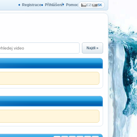
Registrace
Přihlášení
Pomoc
CZ
/
SK
Najdi »