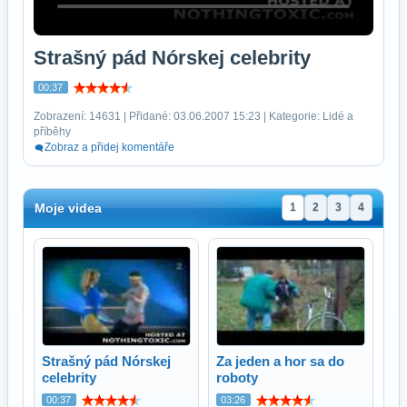
Strašný pád Nórskej celebrity
00:37
Zobrazení: 14631 | Přidané: 03.06.2007 15:23 | Kategorie: Lidé a
příběhy
Zobraz a přidej komentáře
Moje videa
1
2
3
4
Strašný pád Nórskej
Za jeden a hor sa do
celebrity
roboty
00:37
03:26