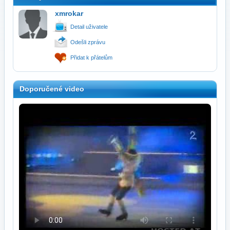
xmrokar
Detail uživatele
Odešli zprávu
Přidat k přátelům
Doporučené video