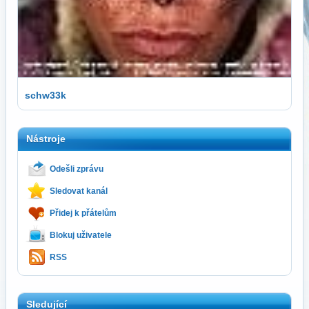
schw33k
Nástroje
Odešli zprávu
Sledovat kanál
Přidej k přátelům
Blokuj uživatele
RSS
Sledující