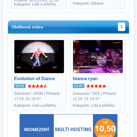
Přidané: 30.05.2007 12:50
Kategorie: Zábava
Kategorie: Lidé a příběhy
Oblíbená videa
1
Evolution of Dance
bianca ryan
05:59
03:28
Zobrazení: 10596 | Přidané:
Zobrazení: 7955 | Přidané:
12:18, 16. 04 07
12:19, 16. 04 07
Kategorie: Lidé a příběhy
Kategorie: Lidé a příběhy