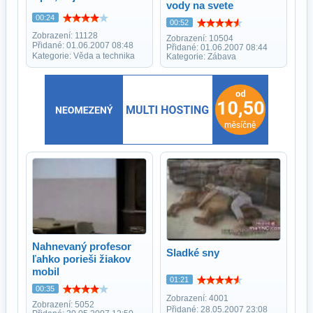
vody na svete
00:24
00:52
Zobrazení: 11128
Zobrazení: 10504
Přidané: 01.06.2007 08:48
Přidané: 01.06.2007 08:44
Kategorie: Věda a technika
Kategorie: Zábava
Nahnevaný profesor
Sladké sny
ľahko porieši žiakov
mobil
01:21
00:35
Zobrazení: 4001
Zobrazení: 5052
Přidané: 28.05.2007 23:08