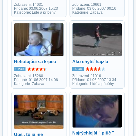
Zobrazení: 14631
Zobrazení: 10661
Přidané: 03.06.2007 15:23
Přidané: 03.06.2007 00:16
Kategorie: Lidé a příběhy
Kategorie: Zábava
Rehotajúci sa krpec
Ako chytiť hajzla
01:40
02:40
Zobrazení: 15260
Zobrazení: 11016
Přidané: 01.06.2007 14:06
Přidané: 01.06.2007 13:34
Kategorie: Zábava
Kategorie: Lidé a příběhy
Najrýchlejší " pitič "
Ups , to ja nie