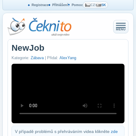
Registrace
Přihlášení
Pomoc
CZ
/
SK
MENU
NewJob
Kategorie:
Zábava
| Přidal:
AlexYang
V případě problémů s přehráváním videa klikněte
zde