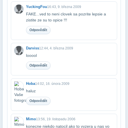
YuckingFou
16:43, 9. března 2009
FAKE...ved to neni clovek sa pozrite lepsie a
zistite ze su to opice !!!
Odpovědět
Darviss
12:44, 4. března 2009
looool
Odpovědět
Hoba
14:02, 16. února 2009
haluz
Odpovědět
Mimo
13:56, 19. listopadu 2006
konecne niekdo natocil ako to vyzera u nas vo