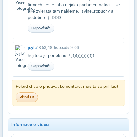
firmach...este taba nejako parlament​natocit...ze
ake zvierata tam najdeme...svine..ropuchy a
podobne:-)..DDD
Odpovědět
jeyla
18:53, 18. listopadu 2006
hej toto je perfektne!!!:)))))))))))))))
Odpovědět
Pokud chcete přidávat komentáře, musíte se přihlásit.
Přihlásit
Informace o videu