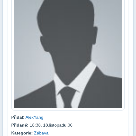
Přidal:
AlexYang
Přidané:
18:38, 18.listopadu.06
Kategorie:
Zábava