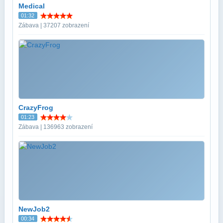
Medical
01:32
Zábava | 37207 zobrazení
CrazyFrog
01:23
Zábava | 136963 zobrazení
NewJob2
00:34