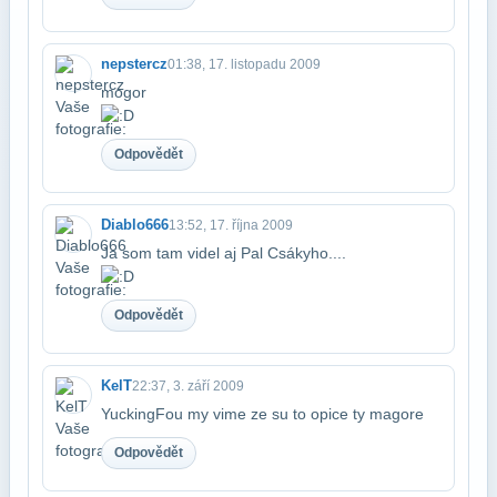
nepstercz
01:38, 17. listopadu 2009
mogor
Odpovědět
Diablo666
13:52, 17. října 2009
Ja som tam videl aj Pal Csákyho....
Odpovědět
KelT
22:37, 3. září 2009
YuckingFou my vime ze su to opice ty magore
Odpovědět