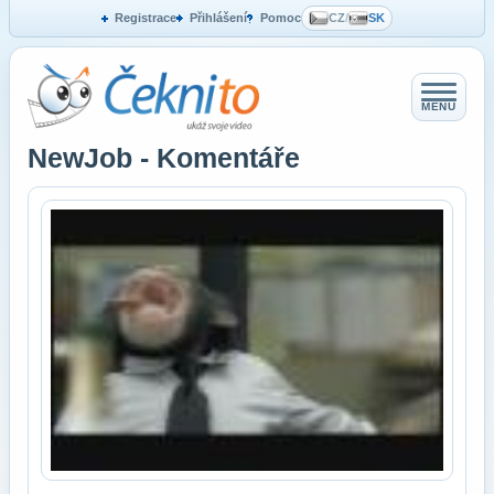
Registrace
Přihlášení
Pomoc
CZ
/
SK
MENU
NewJob - Komentáře