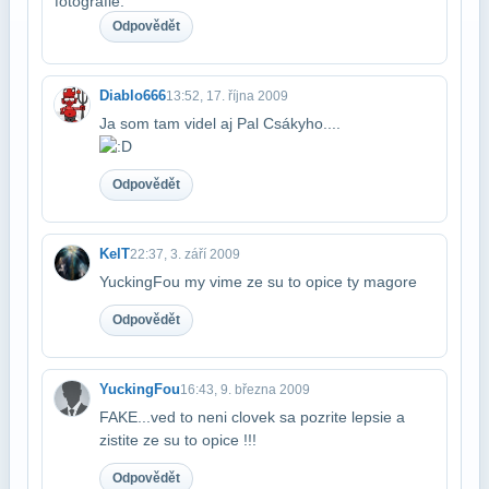
Odpovědět
Diablo666
13:52, 17. října 2009
Ja som tam videl aj Pal Csákyho....
Odpovědět
KelT
22:37, 3. září 2009
YuckingFou my vime ze su to opice ty magore
Odpovědět
YuckingFou
16:43, 9. března 2009
FAKE...ved to neni clovek sa pozrite lepsie a
zistite ze su to opice !!!
Odpovědět