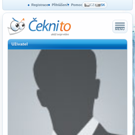
Registrace
Přihlášení
Pomoc
CZ
/
SK
MENU
Uživatel