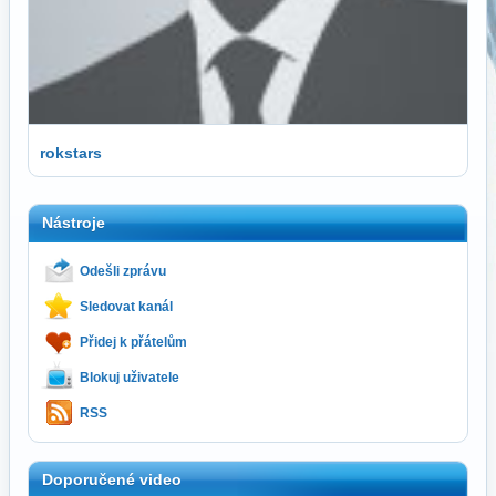
rokstars
Nástroje
Odešli zprávu
Sledovat kanál
Přidej k přátelům
Blokuj uživatele
RSS
Doporučené video