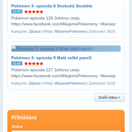
Pokémon 3- epizoda 8 Snobská Snubble
21:06
Pokémon epizoda 126 Johtovy cesty
https://www.facebook.com/MilujemePokemony ~Mareep
Kategorie:
Zábava
| Přidal:
MilujemePokemony
| Zobrazení: 5825
Pokémon 3- epizoda 9 Malé velké paroží
21:06
Pokémon epizoda 127 Johtovy cesty
https://www.facebook.com/MilujemePokemony ~Mareep
Kategorie:
Zábava
| Přidal:
MilujemePokemony
| Zobrazení: 6319
Další videa >
Přihlášení
Jméno