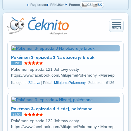
Registrace
Přihlášení
Pomoc
CZ
/
SK
MENU
Pokémon 3- epizoda 3 Na obzoru je brouk
21:05
Pokémon epizoda 121 Johtovy cesty
https://www.facebook.com/MilujemePokemony ~Mareep
Kategorie:
Zábava
| Přidal:
MilujemePokemony
| Zobrazení: 6136
Pokémon 3- epizoda 4 Hledej, pokémone
21:06
Pokémon epizoda 122 Johtovy cesty
https://www.facebook.com/MilujemePokemony ~Mareep