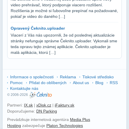
video prehrávač, ktorý podporuje viacero rozlíšení.
Rozlíšenia je možné si ľubovoľne prepínať na požadované,
pokiaľ je video do daného […]
Opravený Čeknito.uploader
Viacerí z Vás nás upozornili, že od poslednej aktualizácie
stránky nefunguje správne Čeknito.uploader. Vykonali sme
teda opravu tejto známej aplikácie. Čeknito.uploader je
malá aplikácia, ktorú […]
Informace o společnosti
Reklama
Tiskové středisko
Pomoc
Přidat do oblíbených
About us
Blog
RSS
Kontaktujte nás
© 2006-2026
Partneri:
IX.sk
|
xDisk.cz
|
iFaktury.sk
Doporučujeme:
DN Parking
Prevádzkuje internetová agentúra
Media Plus
Hosting
zabezpečuje
Platon Technologies