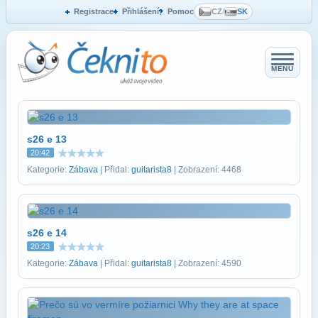
Registrace
Přihlášení
Pomoc
CZ
/
SK
MENU
s26 e 13
20:42
Kategorie:
Zábava
| Přidal:
guitarista8
| Zobrazení: 4468
s26 e 14
20:23
Kategorie:
Zábava
| Přidal:
guitarista8
| Zobrazení: 4590