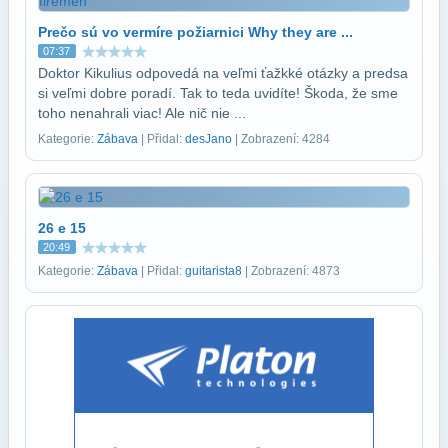
Prečo sú vo vermíre požiarnici Why they are ...
07:37
Doktor Kikulius odpovedá na veľmi ťažkké otázky a predsa
si veľmi dobre poradí. Tak to teda uvidíte! Škoda, že sme
toho nenahrali viac! Ale nič nie ...
Kategorie:
Zábava
| Přidal:
desJano
| Zobrazení: 4284
26 e 15
20:49
Kategorie:
Zábava
| Přidal:
guitarista8
| Zobrazení: 4873