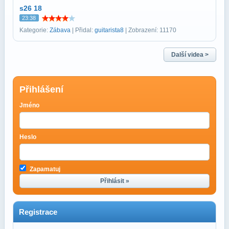
s26 18
23:38
Kategorie:
Zábava
| Přidal:
guitarista8
| Zobrazení: 11170
Další videa >
Přihlášení
Jméno
Heslo
Zapamatuj
Přihlásit »
Registrace