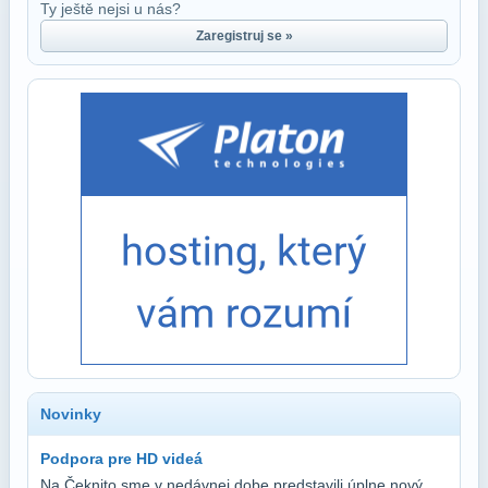
Ty ještě nejsi u nás?
Zaregistruj se »
Novinky
Podpora pre HD videá
Na Čeknito sme v nedávnej dobe predstavili úplne nový