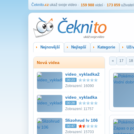
Čeknito
.cz
ukaž svoje video
159 988
videí
173 859
uživate
Nejnovější
Nejlepší
Kategorie
Uživ
«
17
18
Nová videa
video_vykladka2
00:23
Zobrazení: 16090
video_vykladka
00:28
Zobrazení: 11757
Slizohrud lv 106
00:47
Zobrazení: 15703