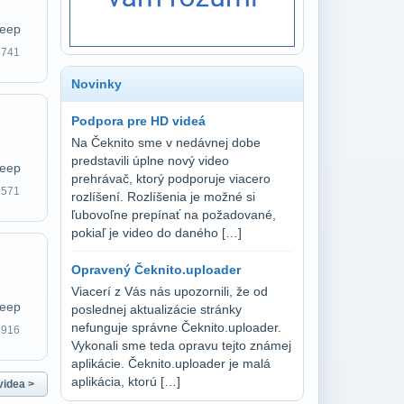
reep
5741
Novinky
Podpora pre HD videá
Na Čeknito sme v nedávnej dobe
predstavili úplne nový video
reep
prehrávač, ktorý podporuje viacero
6571
rozlíšení. Rozlíšenia je možné si
ľubovoľne prepínať na požadované,
pokiaľ je video do daného […]
Opravený Čeknito.uploader
Viacerí z Vás nás upozornili, že od
reep
poslednej aktualizácie stránky
nefunguje správne Čeknito.uploader.
6916
Vykonali sme teda opravu tejto známej
aplikácie. Čeknito.uploader je malá
aplikácia, ktorú […]
videa >