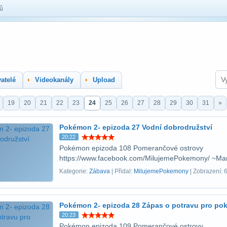
lů
atelé
Videokanály
Upload
19
20
21
22
23
24
25
26
27
28
29
30
31
»
Pokémon 2- epizoda 27 Vodní dobrodružství
20:22
Pokémon epizoda 108 Pomerančové ostrovy
https://www.facebook.com/MilujemePokemony/ ~Ma
Kategorie:
Zábava
| Přidal:
MilujemePokemony
| Zobrazení: 
Pokémon 2- epizoda 28 Zápas o potravu pro pok.
20:23
Pokémon epizoda 109 Pomerančové ostrovy