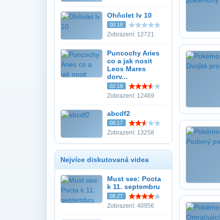
Ohňolet lv 10
00:18
Zobrazení: 12721
Puncochy Aries
co a jak nosit
Leos Mares
dorv...
02:18
Zobrazení: 12469
abcdf2
00:17
Zobrazení: 13258
Nejvíce diskutovaná videa
Must see: Pocta
k 11. septembru
08:27
Zobrazení: 40956