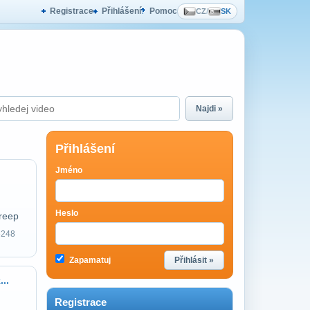
Registrace
Přihlášení
Pomoc
CZ
/
SK
Najdi »
Přihlášení
Jméno
Heslo
reep
6248
Zapamatuj
Přihlásit »
..
Registrace