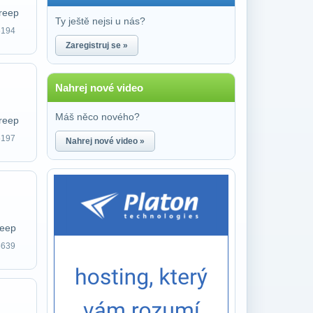
reep
Ty ještě nejsi u nás?
6194
Zaregistruj se »
Nahrej nové video
Máš něco nového?
reep
6197
Nahrej nové video »
reep
5639