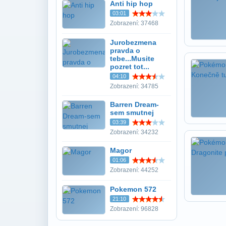
Anti hip hop
03:01
Zobrazení: 37468
Jurobezmena
pravda o
tebe...Musite
pozret tot...
04:10
Zobrazení: 34785
Barren Dream-
sem smutnej
03:39
Zobrazení: 34232
Magor
01:06
Zobrazení: 44252
Pokemon 572
21:10
Zobrazení: 96828