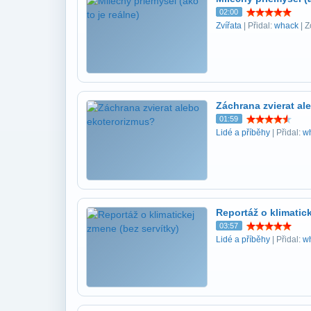
02:00
Zvířata
| Přidal:
whack
| Z
Záchrana zvierat al
01:59
Lidé a příběhy
| Přidal:
w
Reportáž o klimatic
03:57
Lidé a příběhy
| Přidal:
w