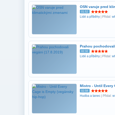
OSN varuje pred kl
01:52
Lidé a příběhy
| Přidal:
w
Prahou pochodovali
02:32
Lidé a příběhy
| Přidal:
w
Mistro - Until Ever
02:58
Hudba a tanec
| Přidal:
w