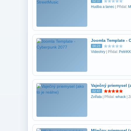
02:37
Hudba a tanec
| Přidal:
M
Joomla Template - 
00:23
Videohry
| Přidal:
PetriKK
Vaječný priemysel (a
02:47
Zvířata
| Přidal:
whack
| Z
Mliečny priemysel (a