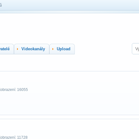
lů
atelé
Videokanály
Upload
Zobrazení: 16055
Zobrazení: 11728