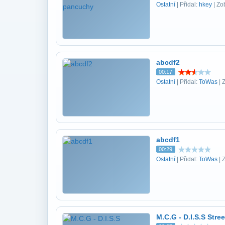
Ostatní
| Přidal:
hkey
| Zo
abcdf2
00:17
Ostatní
| Přidal:
ToWas
| 
abcdf1
00:29
Ostatní
| Přidal:
ToWas
| 
M.C.G - D.I.S.S Stre