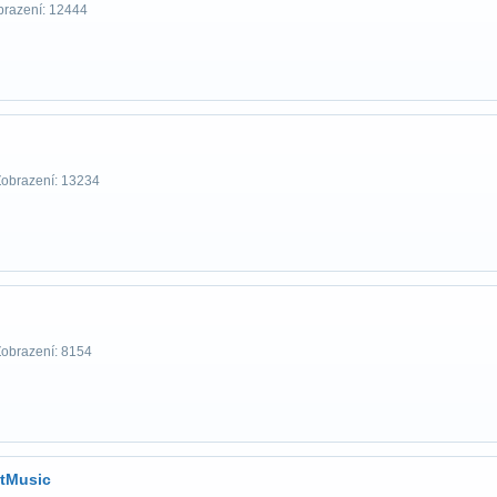
brazení: 12444
Zobrazení: 13234
Zobrazení: 8154
etMusic