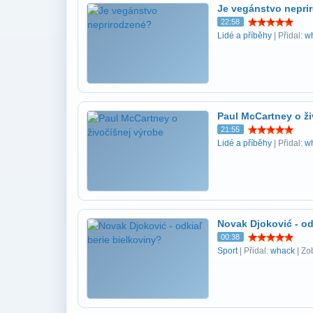
Je vegánstvo nepri
22:58
Lidé a příběhy
| Přidal:
w
Paul McCartney o ži
21:55
Lidé a příběhy
| Přidal:
w
Novak Djoković - od
00:38
Sport
| Přidal:
whack
| Zo