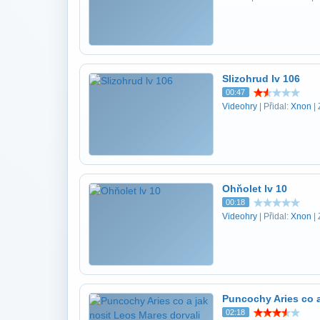
Slizohrud lv 106
00:47
Videohry
| Přidal:
Xnon
| 
Ohňolet lv 10
00:18
Videohry
| Přidal:
Xnon
| 
Puncochy Aries co a
02:18