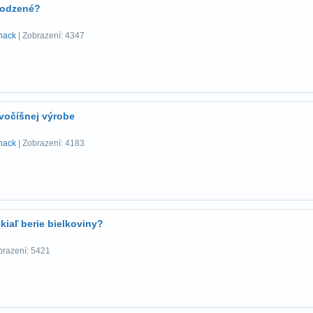
rodzené?
hack
| Zobrazení: 4347
vočíšnej výrobe
hack
| Zobrazení: 4183
kiaľ berie bielkoviny?
brazení: 5421