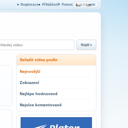
Registrace
Přihlášení
Pomoc
CZ
/
SK
Najdi »
Seřadit videa podle
Nejnovější
Zobrazení
Nejlépe hodnocené
Nejvíce komentované