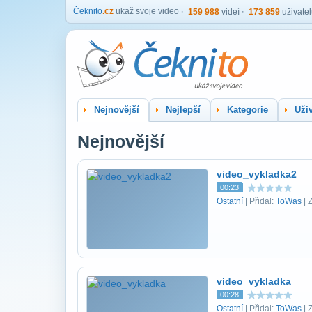
Čeknito
.cz
ukaž svoje video
159 988
videí
173 859
uživate
Nejnovější
Nejlepší
Kategorie
Uživ
Nejnovější
video_vykladka2
00:23
Ostatní
| Přidal:
ToWas
| 
video_vykladka
00:28
Ostatní
| Přidal:
ToWas
| 