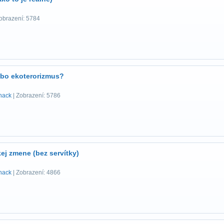
obrazení: 5784
ebo ekoterorizmus?
hack
| Zobrazení: 5786
kej zmene (bez servítky)
hack
| Zobrazení: 4866