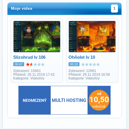
Moje videa
1
Slizohrud lv 106
Ohňolet lv 10
00:47
00:18
Zobrazení: 15661
Zobrazení: 12681
Přidané: 26.11.2019 17:42
Přidané: 26.11.2019 16:56
Kategorie: Videohry
Kategorie: Videohry