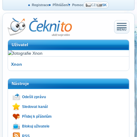
Registrace
Přihlášení
Pomoc
CZ
/
SK
MENU
Uživatel
Xnon
Nástroje
Odešli zprávu
Sledovat kanál
Přidej k přátelům
Blokuj uživatele
RSS