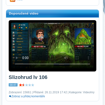
Doporučené video
Slizohrud lv 106
00:47
Zobrazení: 15661 | Přidané: 26.11.2019 17:42 | Kategorie: Videohry
Zobraz a přidej komentáře