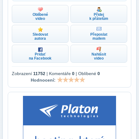
Oblíbené
Přidej
video
k přátelům
Sledovat
Přeposlat
autora
mailem
Pridať
Nahlásit
na Facebook
video
Zobrazení
11752
| Komentáře
0
| Oblíbené
0
Hodnocení: