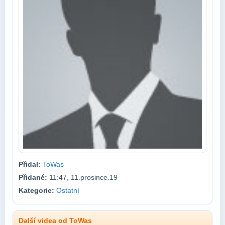
Přidal:
ToWas
Přidané:
11:47, 11.prosince.19
Kategorie:
Ostatní
Další videa od ToWas