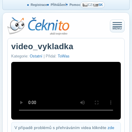
Registrace
Přihlášení
Pomoc
CZ
/
SK
MENU
video_vykladka
Kategorie:
Ostatní
| Přidal:
ToWas
V případě problémů s přehráváním videa klikněte
zde