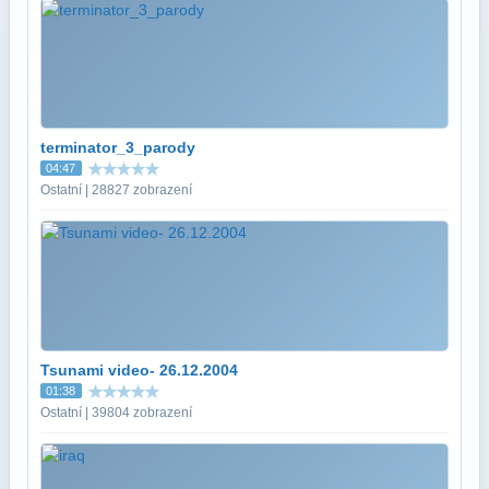
terminator_3_parody
04:47
Ostatní | 28827 zobrazení
Tsunami video- 26.12.2004
01:38
Ostatní | 39804 zobrazení