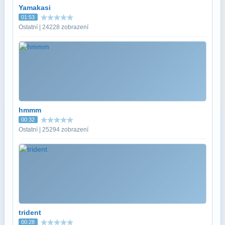
Yamakasi
01:53
Ostatní | 24228 zobrazení
hmmm
00:32
Ostatní | 25294 zobrazení
trident
00:28