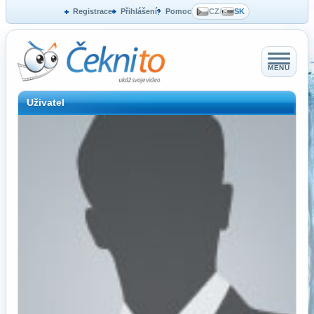
Registrace
Přihlášení
Pomoc
CZ
/
SK
MENU
Uživatel