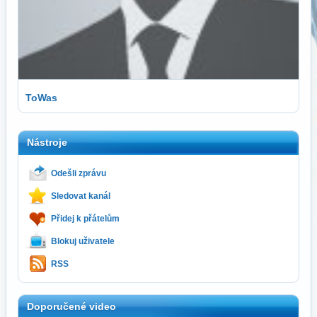
ToWas
Nástroje
Odešli zprávu
Sledovat kanál
Přidej k přátelům
Blokuj uživatele
RSS
Doporučené video