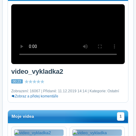
video_vykladka2
00:23
Zobrazení: 16067 | Přidané: 11.12.2019 14:14 | Kategorie: Ostatní
Zobraz a přidej komentáře
Moje videa
1