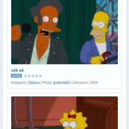
s26 e8
21:42
Kategorie:
Zábava
| Přidal:
guitarista8
| Zobrazení: 4306