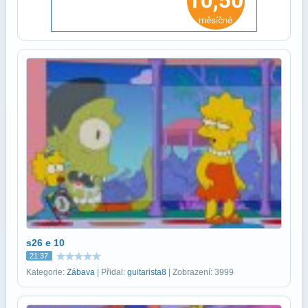
s26 e 10
21:37
Kategorie:
Zábava
| Přidal:
guitarista8
| Zobrazení: 3999