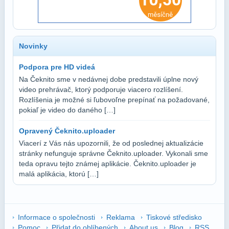
Novinky
Podpora pre HD videá
Na Čeknito sme v nedávnej dobe predstavili úplne nový
video prehrávač, ktorý podporuje viacero rozlíšení.
Rozlíšenia je možné si ľubovoľne prepínať na požadované,
pokiaľ je video do daného […]
Opravený Čeknito.uploader
Viacerí z Vás nás upozornili, že od poslednej aktualizácie
stránky nefunguje správne Čeknito.uploader. Vykonali sme
teda opravu tejto známej aplikácie. Čeknito.uploader je
malá aplikácia, ktorú […]
Informace o společnosti
Reklama
Tiskové středisko
Pomoc
Přidat do oblíbených
About us
Blog
RSS