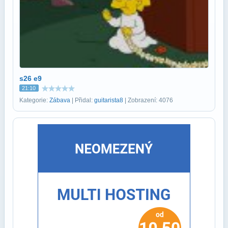
s26 e9
21:10
Kategorie:
Zábava
| Přidal:
guitarista8
| Zobrazení: 4076