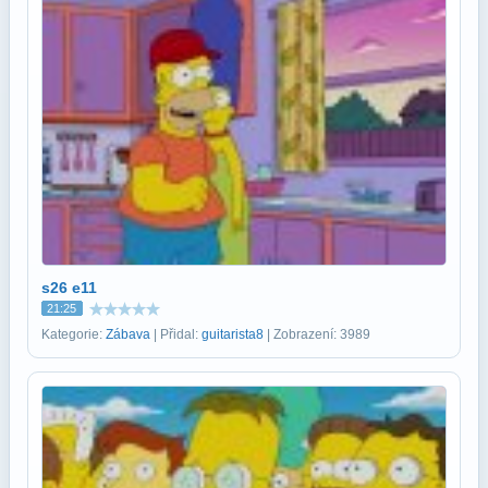
s26 e11
21:25
Kategorie:
Zábava
| Přidal:
guitarista8
| Zobrazení: 3989