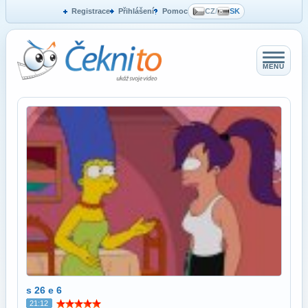
Registrace
Přihlášení
Pomoc
CZ
/
SK
MENU
s 26 e 6
21:12