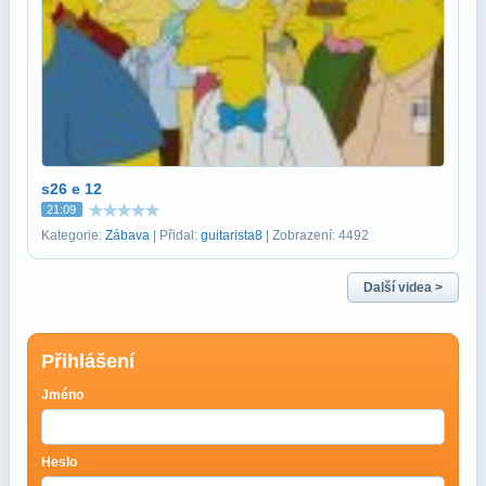
s26 e 12
21:09
Kategorie:
Zábava
| Přidal:
guitarista8
| Zobrazení: 4492
Další videa >
Přihlášení
Jméno
Heslo