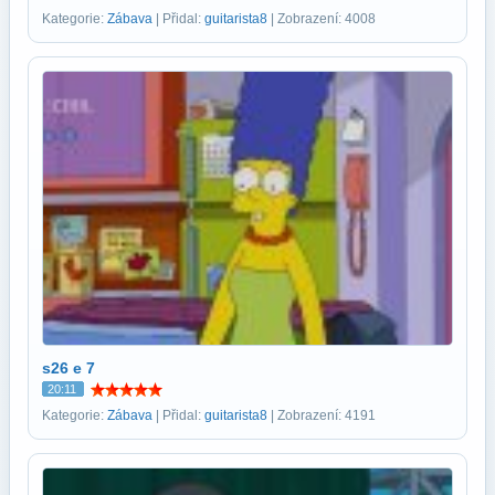
Kategorie:
Zábava
| Přidal:
guitarista8
| Zobrazení: 4008
s26 e 7
20:11
Kategorie:
Zábava
| Přidal:
guitarista8
| Zobrazení: 4191