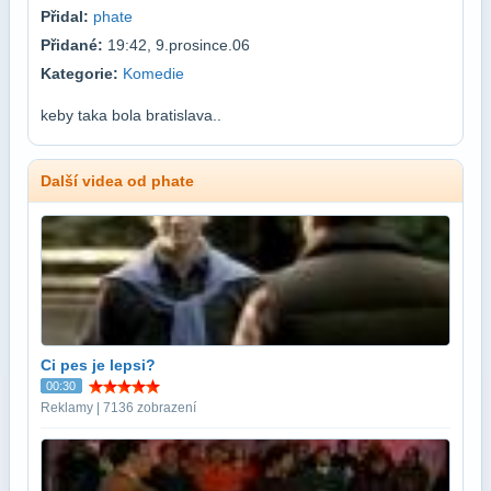
Přidal:
phate
Přidané:
19:42, 9.prosince.06
Kategorie:
Komedie
keby taka bola bratislava..
Další videa od phate
Ci pes je lepsi?
00:30
Reklamy | 7136 zobrazení