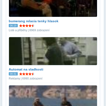
bumerang relacia tenky hlasok
06:19
Lidé a příběhy | 8969 zobrazení
Automat na sladkosti
00:31
Reklamy | 6990 zobrazení