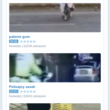
palenie gum
00:26
Komedie | 32259 zobrazení
Policajny zasah
01:01
Komedie | 33933 zobrazení