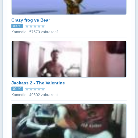
Crazy frog vs Bear
00:30
Komedie | 57573 zobrazení
Jackass 2 - The Valentine
02:40
Komedie | 49602 zobrazení