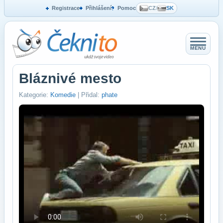
Registrace
Přihlášení
Pomoc
CZ
/
SK
MENU
Bláznivé mesto
Kategorie:
Komedie
| Přidal:
phate