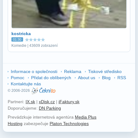
kostricka
01:30
Komedie | 43609 zobrazení
Informace o společnosti
Reklama
Tiskové středisko
Pomoc
Přidat do oblíbených
About us
Blog
RSS
Kontaktujte nás
© 2006-2026
Partneri:
IX.sk
|
xDisk.cz
|
iFaktury.sk
Doporučujeme:
DN Parking
Prevádzkuje internetová agentúra
Media Plus
Hosting
zabezpečuje
Platon Technologies