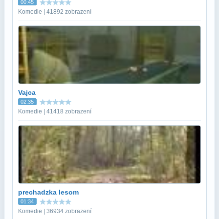
00:45
Komedie | 41892 zobrazení
Vajca
02:35
Komedie | 41418 zobrazení
prechadzka lesom
01:34
Komedie | 36934 zobrazení