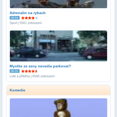
Adrenalin na rybach
00:54
Sport | 5561 zobrazení
Myslite ze zeny nevedia parkovat?
00:15
Lidé a příběhy | 6585 zobrazení
Komedie