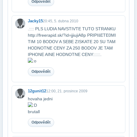
Odpovědět
Jacky15
20:45, 5. dubna 2010
.:::: PLS LUDIA NAVSTIVTE TUTO STRANKU
http://freerapid.sk/?id=jjiujiA8p PRIPIšETE0​MI
TIM 10 BODOV A SEBE ZISKATE 20 SU TAM
HODNOTNE CENY ZA 250 BODOV JE TAM
IPHONE A​INE HODNOTNE CENY::::::.
Odpovědět
12gunit12
12:00, 21. prosince 2009
hovaha jedni
brutall
Odpovědět