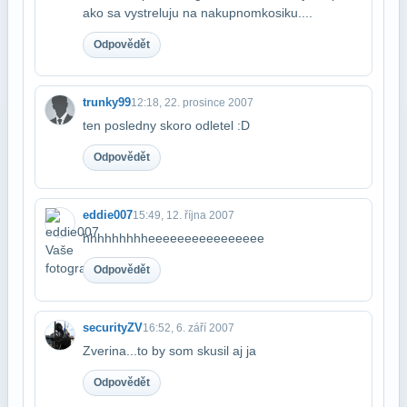
ako sa vystreluju na nakupnom​kosiku....
Odpovědět
trunky99
12:18, 22. prosince 2007
ten posledny skoro odletel :D
Odpovědět
eddie007
15:49, 12. října 2007
hhhhhhhhheeeeeeeeeeeeeeee
Odpovědět
securityZV
16:52, 6. září 2007
Zverina...to by som skusil aj ja
Odpovědět