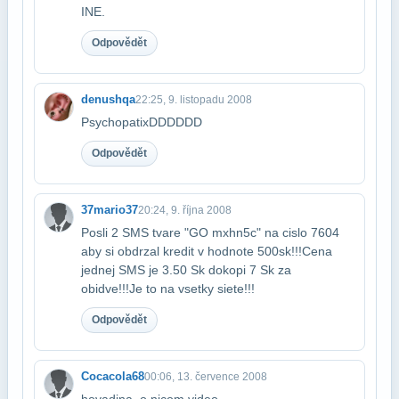
INE.
Odpovědět
denushqa
22:25, 9. listopadu 2008
PsychopatixDDDDDD
Odpovědět
37mario37
20:24, 9. října 2008
Posli 2 SMS tvare "GO mxhn5c" na cislo 7604
aby si obdrzal kredit v hodnote 500​sk!!!Cena
jednej SMS je 3.50 Sk dokopi 7 Sk za
obidve!!!Je to na vsetky siete!!!
Odpovědět
Cocacola68
00:06, 13. července 2008
hovadina. o nicom video