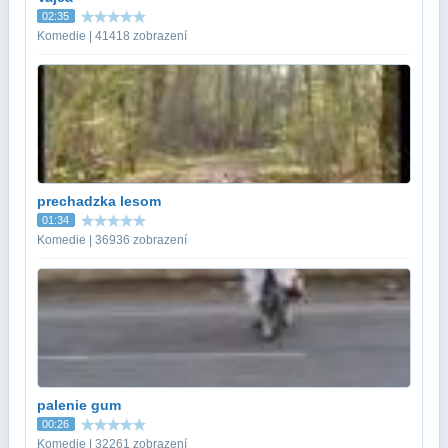
02:35
Komedie | 41418 zobrazení
prechadzka lesom
01:34
Komedie | 36936 zobrazení
palenie gum
00:26
Komedie | 32261 zobrazení