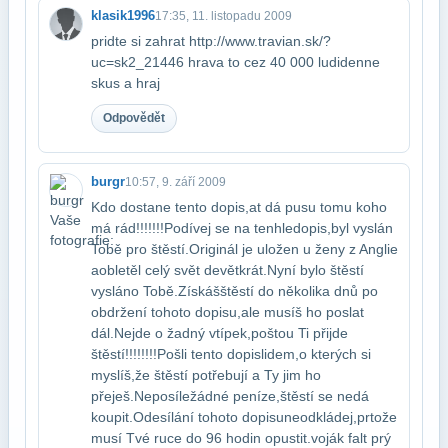
klasik1996
17:35, 11. listopadu 2009
pridte si zahrat http://www.travian.sk/?
uc=sk2_21446 hrava to cez 40 000 ludi​denne
skus a hraj
Odpovědět
burgr
10:57, 9. září 2009
Kdo dostane tento dopis,at dá pusu tomu koho
má rád!!!!!!!Podívej se na tenhle​dopis,byl vyslán
Tobě pro štěstí.Originál je uložen u ženy z Anglie
a​obletěl celý svět devětkrát.Nyní bylo štěstí
vysláno Tobě.Získáš​štěstí do několika dnů po
obdržení tohoto dopisu,ale musíš ho poslat​
dál.Nejde o žadný vtípek,poštou Ti přijde
štěstí!!!!!!!!Pošli tento dopis​lidem,o kterých si
myslíš,že štěstí potřebují a Ty jim ho
přeješ.Neposíle​žádné peníze,štěstí se nedá
koupit.Odesílání tohoto dopisu​neodkládej,prtože
musí Tvé ruce do 96 hodin opustit.voják falt prý