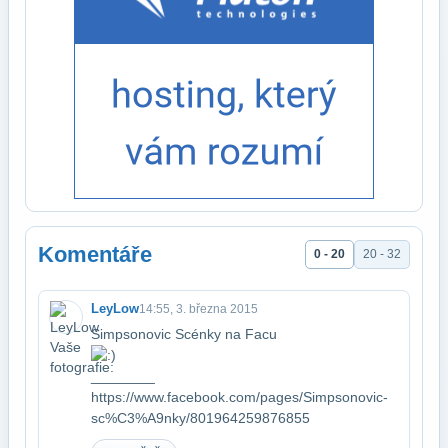
Komentáře
0 - 20
20 - 32
LeyLow
14:55, 3. března 2015
Simpsonovic Scénky na Facu
________​
https://www.facebook.com/pages/Simpsonovic-
sc%C3%A9nky/801964259876855