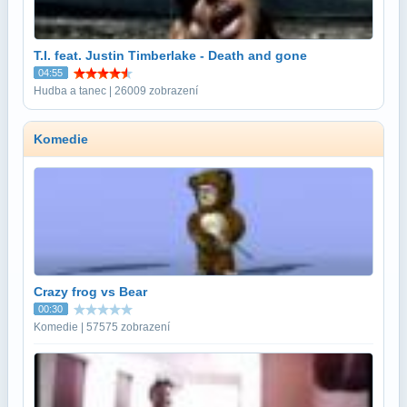
T.I. feat. Justin Timberlake - Death and gone
04:55
Hudba a tanec | 26009 zobrazení
Komedie
Crazy frog vs Bear
00:30
Komedie | 57575 zobrazení