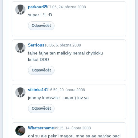
parkour65
07:05, 24. března 2008
super L*L :D
Odpovědět
Serrious
10:06, 6. března 2008
fajne fajne ten malicky nemal chybicku
kokot:DDD
Odpovědět
vikinka141
16:59, 20. února 2008
johnny knoxwille...uaaa:) luv ya
Odpovědět
Whatsername
09:15, 14. února 2008
oni su ale pekni magori, mne sa ae najviac paci