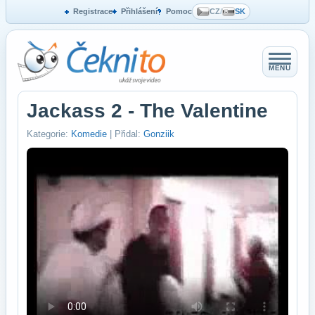
Registrace
Přihlášení
Pomoc
CZ
/
SK
MENU
Jackass 2 - The Valentine
Kategorie:
Komedie
| Přidal:
Gonziik