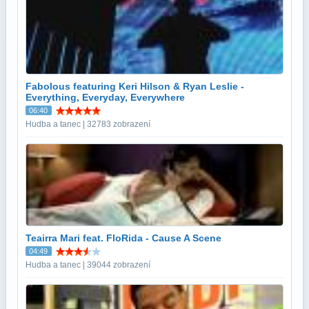
Fabolous featuring Keri Hilson & Ryan Leslie -
Everything, Everyday, Everywhere
06:40
Hudba a tanec | 32783 zobrazení
Teairra Mari feat. FloRida - Cause A Scene
04:49
Hudba a tanec | 39044 zobrazení