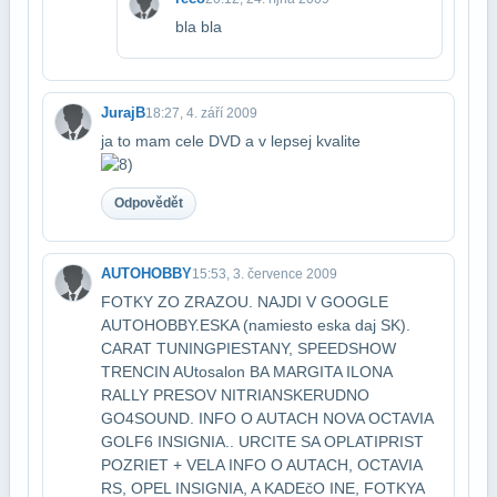
bla bla
JurajB
18:27, 4. září 2009
ja to mam cele DVD a v lepsej kvalite
Odpovědět
AUTOHOBBY
15:53, 3. července 2009
FOTKY ZO ZRAZOU. NAJDI V GOOGLE
AUTOHOBBY.ESKA (namiesto eska daj SK).
CARAT TUNING​PIESTANY, SPEEDSHOW
TRENCIN AUtosalon BA MARGITA ILONA
RALLY PRESOV NITRIANSKE​RUDNO
GO4SOUND. INFO O AUTACH NOVA OCTAVIA
GOLF6 INSIGNIA.. URCITE SA OPLATI​PRIST
POZRIET + VELA INFO O AUTACH, OCTAVIA
RS, OPEL INSIGNIA, A KADEčO INE, FOTKY​A