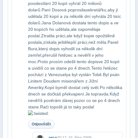
po​odesílání 20 kopií vyhrál 20 milionů
dolarů.Paní Dosová poprosila​sekretářku,aby jí
udělala 20 kopií a za několik dní vyhrála 20 tisíc​
dolarů.Jana Dolanová dostala tento dopis a ve
20 kopiích ho udělala,ale zapoměla​je
poslat.Ztratila práci,ale když kopie opožděně
poslala,získala ještě​lepší práci,než měla.Pavel
Bura,který dopis vyhodil za několik dní​
zemřel,přerušil řetězec a nevěřil v jeho
moc.Proto prosím odešli tento dopis​ve 20 kopií
a uvidíš co se stane po 4 dnech.Tento řetězec
pochází z Venezuely​a byl vyslán Tobě.Byl psán
Linitem Doudem misionářem z Jížní
Ameriky.Kopii by​měl dostat celý svět.Po několika
dnech se dočkáš překvapení.Je to​pravda.Když
nevěříš pověrám dávej pozor co se po 4 dnech
stane.Rači to​pošli já to taky poslal
Odpovědět
reco
20:12, 24. října 2009