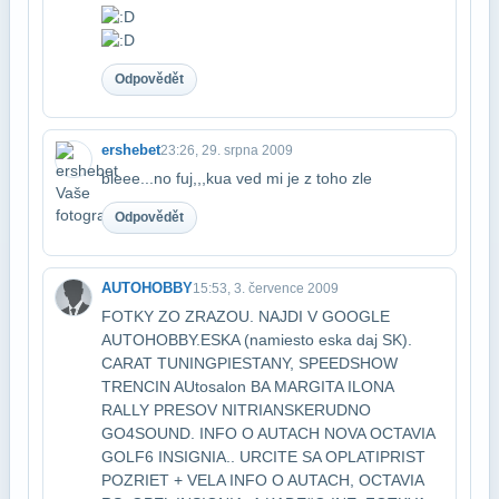
Odpovědět
ershebet
23:26, 29. srpna 2009
bleee...no fuj,,,kua ved mi je z toho zle
Odpovědět
AUTOHOBBY
15:53, 3. července 2009
FOTKY ZO ZRAZOU. NAJDI V GOOGLE
AUTOHOBBY.ESKA (namiesto eska daj SK).
CARAT TUNING​PIESTANY, SPEEDSHOW
TRENCIN AUtosalon BA MARGITA ILONA
RALLY PRESOV NITRIANSKE​RUDNO
GO4SOUND. INFO O AUTACH NOVA OCTAVIA
GOLF6 INSIGNIA.. URCITE SA OPLATI​PRIST
POZRIET + VELA INFO O AUTACH, OCTAVIA