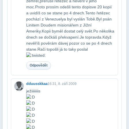
zemřel,přerušil řetězec a nevěřil v jeho
moc.Proto prosím odešli tento dopis​ve 20 kopií
a uvidíš co se stane po 4 dnech.Tento řetězec
pochází z Venezuely​a byl vyslán Tobě.Byl psán
Linitem Doudem misionářem z Jížní
Ameriky.Kopii by​měl dostat celý svět.Po několika
dnech se dočkáš překvapení.Je to​pravda.Když
nevěříš pověrám dávej pozor co se po 4 dnech
stane.Rači to​pošli já to taky poslal
Odpovědět
dduusskkaa
16:31, 8. září 2009
ježiiiiiiiis