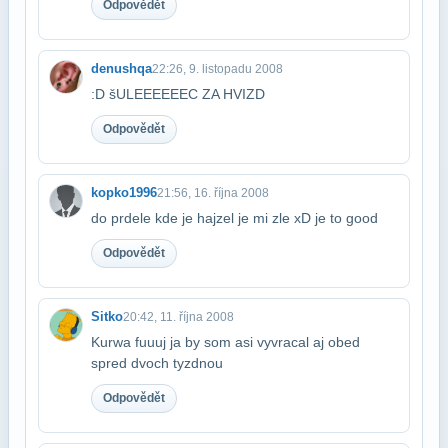
Odpovědět
denushqa
22:26, 9. listopadu 2008
:D šULEEEEEEC ZA HVIZD
Odpovědět
kopko1996
21:56, 16. října 2008
do prdele kde je hajzel je mi zle xD je to good
Odpovědět
Sitko
20:42, 11. října 2008
Kurwa fuuuj ja by som asi vyvracal aj obed
spred dvoch tyzdnou
Odpovědět