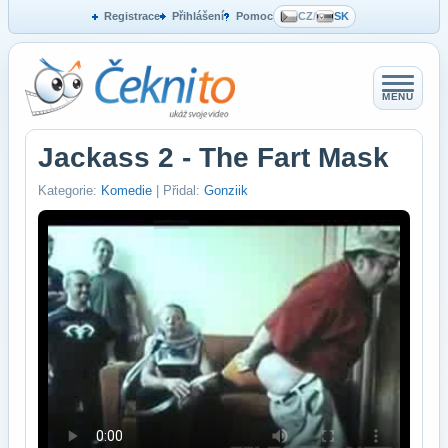
Registrace
Přihlášení
Pomoc
CZ
/
SK
MENU
Jackass 2 - The Fart Mask
Kategorie:
Komedie
| Přidal:
Gonziik