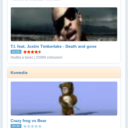
T.I. feat. Justin Timberlake - Death and gone
04:55
Hudba a tanec | 25989 zobrazení
Komedie
Crazy frog vs Bear
00:30