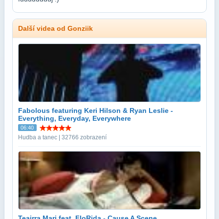
Další videa od Gonziik
Fabolous featuring Keri Hilson & Ryan Leslie -
Everything, Everyday, Everywhere
06:40
Hudba a tanec | 32766 zobrazení
Teairra Mari feat. FloRida - Cause A Scene