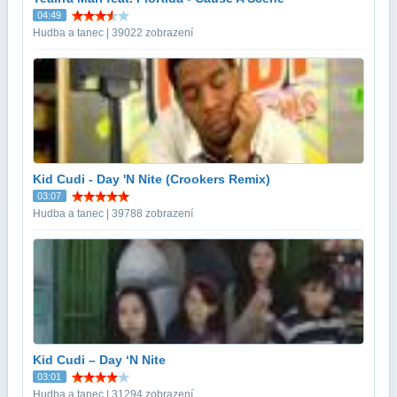
04:49
Hudba a tanec | 39022 zobrazení
Kid Cudi - Day 'N Nite (Crookers Remix)
03:07
Hudba a tanec | 39788 zobrazení
Kid Cudi – Day ‘N Nite
03:01
Hudba a tanec | 31294 zobrazení