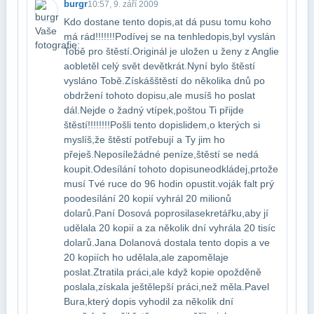
burgr
10:57, 9. září 2009
Kdo dostane tento dopis,at dá pusu tomu koho
má rád!!!!!!!Podívej se na tenhle​dopis,byl vyslán
Tobě pro štěstí.Originál je uložen u ženy z Anglie
a​obletěl celý svět devětkrát.Nyní bylo štěstí
vysláno Tobě.Získáš​štěstí do několika dnů po
obdržení tohoto dopisu,ale musíš ho poslat​
dál.Nejde o žadný vtípek,poštou Ti přijde
štěstí!!!!!!!!Pošli tento dopis​lidem,o kterých si
myslíš,že štěstí potřebují a Ty jim ho
přeješ.Neposíle​žádné peníze,štěstí se nedá
koupit.Odesílání tohoto dopisu​neodkládej,prtože
musí Tvé ruce do 96 hodin opustit.voják falt prý
po​odesílání 20 kopií vyhrál 20 milionů
dolarů.Paní Dosová poprosila​sekretářku,aby jí
udělala 20 kopií a za několik dní vyhrála 20 tisíc​
dolarů.Jana Dolanová dostala tento dopis a ve
20 kopiích ho udělala,ale zapoměla​je
poslat.Ztratila práci,ale když kopie opožděně
poslala,získala ještě​lepší práci,než měla.Pavel
Bura,který dopis vyhodil za několik dní​