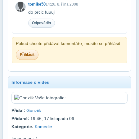
tomike50
14:26, 8. října 2008
do prcic fuuuj
Odpovědět
Pokud chcete přidávat komentáře, musíte se přihlásit.
Přihlásit
Informace o videu
Přidal:
Gonziik
Přidané:
19:46, 17.listopadu.06
Kategorie:
Komedie
fuuuuuuuuj :)