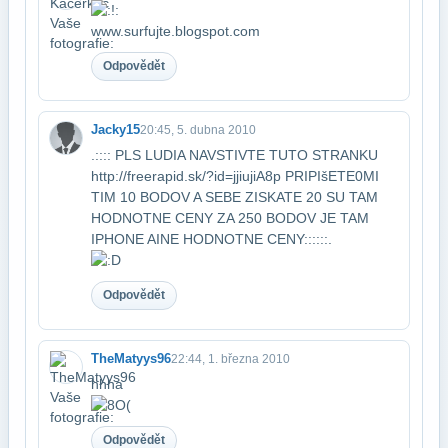
www.surfujte.blogspot.com
Odpovědět
Jacky15
20:45, 5. dubna 2010
.:::: PLS LUDIA NAVSTIVTE TUTO STRANKU
http://freerapid.sk/?id=jjiujiA8p PRIPIšETE0​MI
TIM 10 BODOV A SEBE ZISKATE 20 SU TAM
HODNOTNE CENY ZA 250 BODOV JE TAM
IPHONE A​INE HODNOTNE CENY::::::.
Odpovědět
TheMatyys96
22:44, 1. března 2010
hhha
Odpovědět