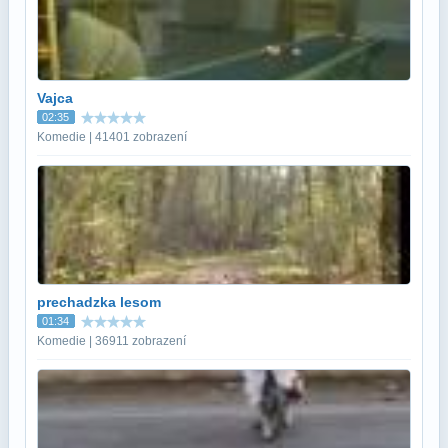
Vajca
02:35
Komedie | 41401 zobrazení
prechadzka lesom
01:34
Komedie | 36911 zobrazení