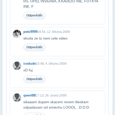
RS, OPEL INSIGNIA, A KADEčO INE, FOTKY​A
INE. F
Odpovědět
peto9999
16:54, 12. března 2009
skoda ze to neni cele video
Odpovědět
icedude
15:48, 4. března 2009
xD fuj
Odpovědět
qwert88
17:13, 26. února 2009
sikaaam dupem skacem revem tlieskam
odpadavam od smiechu LOOOL..:D:D:D: