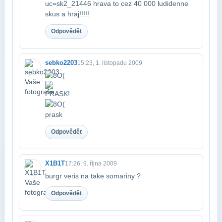
uc=sk2_21446 hrava to cez 40 000 ludi​denne
skus a hraj!!!!!
Odpovědět
sebko2203
15:23, 1. listopadu 2009
PRASK!
prask
Odpovědět
X1B1T
17:26, 9. října 2009
burgr veris na take somariny ?
Odpovědět